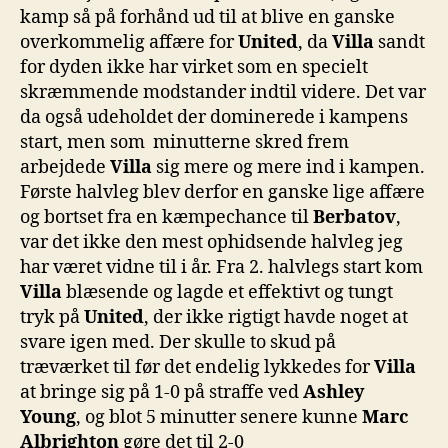
kamp så på forhånd ud til at blive en ganske
overkommelig affære for
United
, da
Villa
sandt
for dyden ikke har virket som en specielt
skræmmende modstander indtil videre. Det var
da også udeholdet der dominerede i kampens
start, men som minutterne skred frem
arbejdede
Villa
sig mere og mere ind i kampen.
Første halvleg blev derfor en ganske lige affære
og bortset fra en kæmpechance til
Berbatov
,
var det ikke den mest ophidsende halvleg jeg
har været vidne til i år. Fra 2. halvlegs start kom
Villa
blæsende og lagde et effektivt og tungt
tryk på
United
, der ikke rigtigt havde noget at
svare igen med. Der skulle to skud på
træværket til før det endelig lykkedes for
Villa
at bringe sig på 1-0 på straffe ved
Ashley
Young
, og blot 5 minutter senere kunne
Marc
Albrighton
gøre det til 2-0