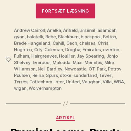
“PL
FORTSÆT LÆSNING
–
Runde
Andrew Carroll
,
Anelka
,
Anfield
,
arsenal
11”
,
asamoah
gyan
,
balotelli
,
Bebe
,
Blackburn
,
blackpool
,
Bolton
,
Brede Hangeland
,
Cahill
,
Cech
,
chelsea
,
Chris
Hughton
,
City
,
Coleman
,
Drogba
,
Emirates
,
everton
,
Fulham
,
Hairgreaves
,
Houllier
,
Jay Spearing
,
Jonjo
Tags
Shelvey
,
liverpool
,
Malouda
,
Maxi
,
Merieles
,
Mike
Willamson
,
Neil Eardley
,
Newcastle
,
OT
,
Park
,
Petrov
,
Poulsen
,
Reina
,
Spurs
,
stoke
,
sunderland
,
Tevez
,
Torres
,
Tottenham. Inter
,
United
,
Vaughan
,
Villa
,
WBA
,
wigan
,
Wolverhampton
Kategorier
ARTIKEL