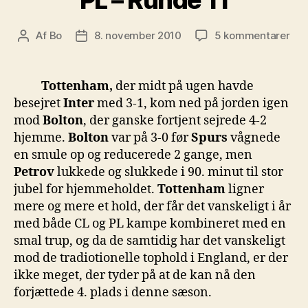
til
Af
Bo
8. november 2010
5 kommentarer
Indlægsforfatter
Indlægsdato
PL
–
Run
Tottenham,
der midt på ugen havde
11
besejret
Inter
med 3-1, kom ned på jorden igen
mod
Bolton
, der ganske fortjent sejrede 4-2
hjemme.
Bolton
var på 3-0 før
Spurs
vågnede
en smule op og reducerede 2 gange, men
Petrov
lukkede og slukkede i 90. minut til stor
jubel for hjemmeholdet.
Tottenham
ligner
mere og mere et hold, der får det vanskeligt i år
med både CL og PL kampe kombineret med en
smal trup, og da de samtidig har det vanskeligt
mod de tradiotionelle tophold i England, er der
ikke meget, der tyder på at de kan nå den
forjættede 4. plads i denne sæson.