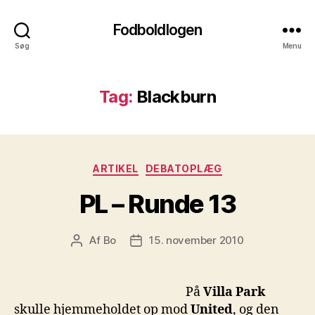
Fodboldlogen
Søg
Menu
Tag:
Blackburn
Kategorier
ARTIKEL
DEBATOPLÆG
PL – Runde 13
Af
Bo
15. november 2010
Indlægsforfatter
Indlægsdato
På
Villa Park
skulle hjemmeholdet op mod
United
, og den