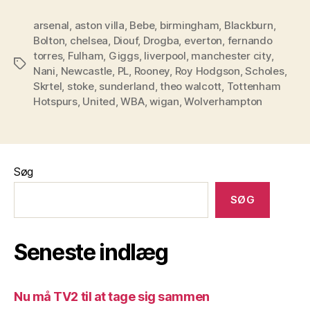
bakspejlet
arsenal
,
aston villa
,
Bebe
,
birmingham
,
Blackburn
–
,
Bolton
,
chelsea
,
Diouf
,
Drogba
,
everton
,
fernando
Premier
torres
,
Fulham
,
Giggs
,
liverpool
,
manchester city
,
League
Tags
Nani
,
Newcastle
,
PL
,
Rooney
,
Roy Hodgson
,
Scholes
,
runde
Skrtel
,
stoke
,
sunderland
,
theo walcott
,
Tottenham
3”
Hotspurs
,
United
,
WBA
,
wigan
,
Wolverhampton
Søg
SØG
Seneste indlæg
Nu må TV2 til at tage sig sammen