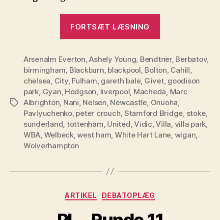
“PL
FORTSÆT LÆSNING
–
Runde
Arsenalm Everton
,
Ashely Young
,
Bendtner
13”
,
Berbatov
,
birmingham
,
Blackburn
,
blackpool
,
Bolton
,
Cahill
,
chelsea
,
City
,
Fulham
,
gareth bale
,
Givet
,
goodison
park
,
Gyan
,
Hodgson
,
liverpool
,
Macheda
,
Marc
Albrighton
,
Nani
,
Nelsen
,
Newcastle
,
Onuoha
,
Tags
Pavlyuchenko
,
peter crouch
,
Stamford Bridge
,
stoke
,
sunderland
,
tottenham
,
United
,
Vidic
,
Villa
,
villa park
,
WBA
,
Welbeck
,
west ham
,
White Hart Lane
,
wigan
,
Wolverhampton
Kategorier
ARTIKEL
DEBATOPLÆG
PL – Runde 11