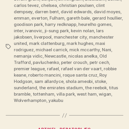
carlos tevez
,
chelsea
,
christian poulsen
,
clint
dempsey
,
darren bent
,
david edwards
,
david moyes
,
emman
,
everton
,
Fulham
,
gareth bale
,
gerard houllier
,
goodison park
,
harry redknapp
,
heurelho gomes
,
inter
,
ivanovic
,
ji-sung park
,
kevin nolan
,
lars
jakobsen
,
liverpool
,
manchester city
,
manchester
united
,
mark clattenburg
,
mark hughes
,
maxi
Tags
rodriguez
,
michael carrick
,
mick mccarthy
,
Nani
,
nemanja vidic
,
Newcastle
,
nicolas anelka
,
Old
Trafford
,
pavluchenko
,
peter crouch
,
petr cech
,
premier league
,
rafael
,
rafael van der vaart
,
robbie
keane
,
roberto mancini
,
roque santa cruz
,
Roy
Hodgson
,
sam allardyce
,
shola ameobi
,
stoke
,
sunderland
,
the emirates stadium
,
the reebok
,
titus
bramble
,
tottenham
,
villa park
,
west ham
,
wigan
,
Wolverhampton
,
yakubu
Kategorier