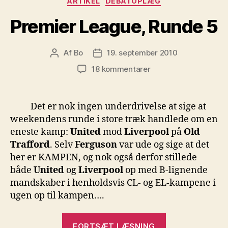
ARTIKEL
DEBATOPLÆG
Premier League, Runde 5
Af
Bo
19. september 2010
Indlægsforfatter
Indlægsdato
til
18 kommentarer
Premier
League,
Runde
Det er nok ingen underdrivelse at sige at
5
weekendens runde i store træk handlede om en
eneste kamp:
United
mod
Liverpool
på
Old
Trafford
. Selv
Ferguson
var ude og sige at det
her er KAMPEN, og nok også derfor stillede
både
United
og
Liverpool
op med B-lignende
mandskaber i henholdsvis CL- og EL-kampene i
ugen op til kampen….
“Premier
FORTSÆT LÆSNING