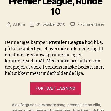
Premier League, Runde
10
til
Af
Kim
31. oktober 2010
7 kommentarer
Indlægsforfatter
Indlægsdato
Pre
Lea
Run
Denne uges kampe i
Premier League
bød bl.a.
10
på to lokalderbys, et overraskende nederlag til
en af mesterskabsaspiranterne og et
kontroversielt mål. Med andre ord: alt er som
det plejer at være i verdens måske bedste, men
helt sikkert mest underholdende liga.
“Premier
FORTSÆT LÆSNING
League,
Runde
Alex Ferguson
,
alexandre song
,
arsenal
,
10”
aston villa
,
avram grant
,
benjani
,
birmingham
,
Blackburn
,
Bolton
,