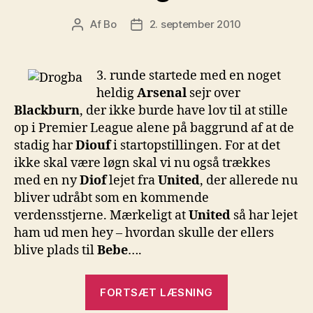
Af
Bo
2. september 2010
Indlægsforfatter
Indlægsdato
3. runde startede med en noget
heldig
Arsenal
sejr over
Blackburn
, der ikke burde have lov til at stille
op i Premier League alene på baggrund af at de
stadig har
Diouf
i startopstillingen. For at det
ikke skal være løgn skal vi nu også trækkes
med en ny
Diof
lejet fra
United
, der allerede nu
bliver udråbt som en kommende
verdensstjerne. Mærkeligt at
United
så har lejet
ham ud men hey – hvordan skulle der ellers
blive plads til
Bebe
….
“Set
FORTSÆT LÆSNING
i