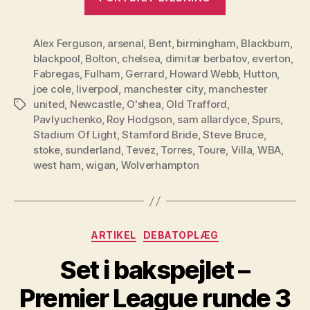
League,
Runde
Alex Ferguson
,
arsenal
,
Bent
,
birmingham
5”
,
Blackburn
,
blackpool
,
Bolton
,
chelsea
,
dimitar berbatov
,
everton
,
Fabregas
,
Fulham
,
Gerrard
,
Howard Webb
,
Hutton
,
joe cole
,
liverpool
,
manchester city
,
manchester
united
,
Newcastle
,
O'shea
,
Old Trafford
,
Tags
Pavlyuchenko
,
Roy Hodgson
,
sam allardyce
,
Spurs
,
Stadium Of Light
,
Stamford Bride
,
Steve Bruce
,
stoke
,
sunderland
,
Tevez
,
Torres
,
Toure
,
Villa
,
WBA
,
west ham
,
wigan
,
Wolverhampton
Kategorier
ARTIKEL
DEBATOPLÆG
Set i bakspejlet –
Premier League runde 3