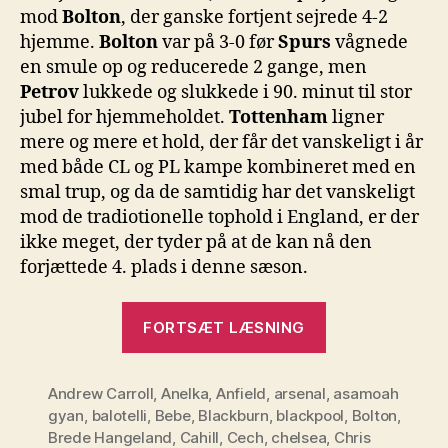
mod
Bolton
, der ganske fortjent sejrede 4-2
hjemme.
Bolton
var på 3-0 før
Spurs
vågnede
en smule op og reducerede 2 gange, men
Petrov
lukkede og slukkede i 90. minut til stor
jubel for hjemmeholdet.
Tottenham
ligner
mere og mere et hold, der får det vanskeligt i år
med både CL og PL kampe kombineret med en
smal trup, og da de samtidig har det vanskeligt
mod de tradiotionelle tophold i England, er der
ikke meget, der tyder på at de kan nå den
forjættede 4. plads i denne sæson.
“PL
FORTSÆT LÆSNING
–
Runde
Andrew Carroll
,
Anelka
,
Anfield
,
arsenal
11”
,
asamoah
gyan
,
balotelli
,
Bebe
,
Blackburn
,
blackpool
,
Bolton
,
Brede Hangeland
,
Cahill
,
Cech
,
chelsea
,
Chris