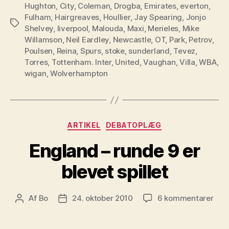
Hughton
,
City
,
Coleman
,
Drogba
,
Emirates
,
everton
,
Fulham
,
Hairgreaves
,
Houllier
,
Jay Spearing
,
Jonjo
Tags
Shelvey
,
liverpool
,
Malouda
,
Maxi
,
Merieles
,
Mike
Willamson
,
Neil Eardley
,
Newcastle
,
OT
,
Park
,
Petrov
,
Poulsen
,
Reina
,
Spurs
,
stoke
,
sunderland
,
Tevez
,
Torres
,
Tottenham. Inter
,
United
,
Vaughan
,
Villa
,
WBA
,
wigan
,
Wolverhampton
Kategorier
ARTIKEL
DEBATOPLÆG
England – runde 9 er
blevet spillet
til
Af
Bo
24. oktober 2010
6 kommentarer
Indlægsforfatter
Indlægsdato
Eng
–