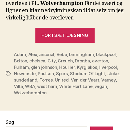
overleve i PL.
Wolverhampton
får det svært og
ligner en klar nedrykningskandidat selv om jeg
virkelig håber de overlever.
“Premier
FORTSÆT LÆSNING
League
–
Adam
,
Alex
,
arsenal
,
Bebe
,
birmingham
,
runde
blackpool
,
Bolton
,
chelsea
,
City
,
Crouch
,
Drogba
,
everton
,
7”
Fulham
,
glen johnson
,
Houllier
,
Kyrgiakos
,
liverpool
,
Newcastle
,
Poulsen
,
Spurs
,
Stadium Of Light
,
stoke
,
Tags
sunderland
,
Torres
,
United
,
Van der Vaart
,
Varney
,
Villa
,
WBA
,
west ham
,
White Hart Lane
,
wigan
,
Wolverhampton
Søg