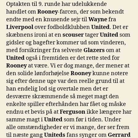
run
Optakten til 9. runde har udelukkende
9
handlet om
Rooney
-farcen, der som bekendt
er
endte med en knusende sejr til
Wayne
fra
blev
Liverpool
over fodboldklubben
United
. Det er
spill
skæbnens ironi at en
scouser
tager
United
som
gidsler og bagefter kommer ud som vinderen,
med forsikringer fra selveste
Glazers
om at
United
også i fremtiden er det rette sted for
Rooney
at være. Vi er dog mange, der mener at
den solide lønforhøjelse
Rooney
kunne notere
sig efter denne uge var den reelle grund til at
han endelig lod sig overtale men det er
desværre skræmmende så meget magt den
enkelte spiller efterhånden har fået og måske
endnu et bevis på at
Ferguson
ikke længere har
samme magt i
United
som før i tiden. Under
alle omstændigheder er vi mange, der ser frem
til næste gang
Uniteds
fans synger om
Gerrard