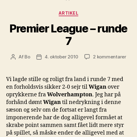
Kategorier
ARTIKEL
Premier League – runde
7
til
Af
Bo
4. oktober 2010
2 kommentarer
Indlægsforfatter
Indlægsdato
Prem
Leag
–
Vi lagde stille og roligt fra land i runde 7 med
rund
en forholdsvis sikker 2-0 sejr til
Wigan
over
7
oprykkerne fra
Wolverhampton
. Jeg har på
forhånd dømt
Wigan
til nedrykning i denne
sæson og selv om de fortsat er langt fra
imponerende har de dog alligevel formået at
skrabe point sammen samt fået lidt mere styr
på spillet, så måske ender de alligevel med at