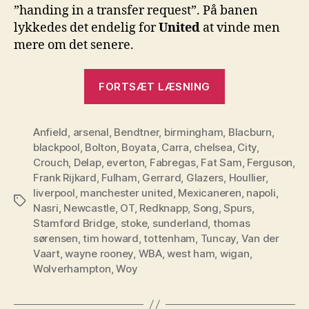
”handing in a transfer request”. På banen
lykkedes det endelig for
United
at vinde men
mere om det senere.
“England
FORTSÆT LÆSNING
–
runde
Anfield
,
arsenal
,
Bendtner
,
birmingham
,
9
Blacburn
,
blackpool
,
Bolton
,
Boyata
,
Carra
,
chelsea
,
City
,
er
Crouch
,
Delap
,
everton
,
Fabregas
,
Fat Sam
,
Ferguson
,
blevet
Frank Rijkard
,
Fulham
,
Gerrard
,
Glazers
,
Houllier
,
spillet”
liverpool
,
manchester united
,
Mexicaneren
,
napoli
,
Tags
Nasri
,
Newcastle
,
OT
,
Redknapp
,
Song
,
Spurs
,
Stamford Bridge
,
stoke
,
sunderland
,
thomas
sørensen
,
tim howard
,
tottenham
,
Tuncay
,
Van der
Vaart
,
wayne rooney
,
WBA
,
west ham
,
wigan
,
Wolverhampton
,
Woy