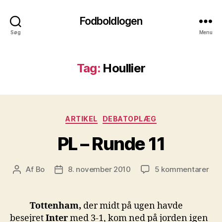
Fodboldlogen
Søg
Menu
Tag:
Houllier
Kategorier
ARTIKEL
DEBATOPLÆG
PL – Runde 11
til
Af
Bo
8. november 2010
5 kommentarer
Indlægsforfatter
Indlægsdato
PL
–
Run
Tottenham,
der midt på ugen havde
11
besejret
Inter
med 3-1, kom ned på jorden igen