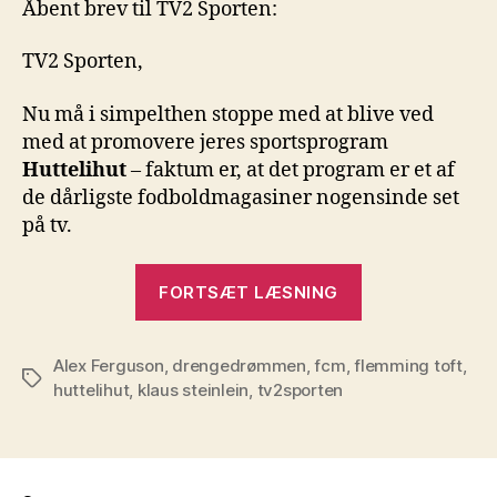
Åbent brev til TV2 Sporten:
TV2 Sporten,
Nu må i simpelthen stoppe med at blive ved
med at promovere jeres sportsprogram
Huttelihut
– faktum er, at det program er et af
de dårligste fodboldmagasiner nogensinde set
på tv.
“Nu
FORTSÆT LÆSNING
må
TV2
Alex Ferguson
,
drengedrømmen
,
fcm
,
flemming toft
til
,
Tags
huttelihut
,
klaus steinlein
,
tv2sporten
at
tage
sig
sammen”