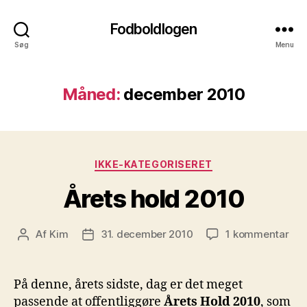
Fodboldlogen
Søg
Menu
Måned:
december 2010
Kategorier
IKKE-KATEGORISERET
Årets hold 2010
til
Af
Kim
31. december 2010
1 kommentar
Indlægsforfatter
Indlægsdato
Åre
hol
201
På denne, årets sidste, dag er det meget
passende at offentliggøre
Årets Hold 2010
, som