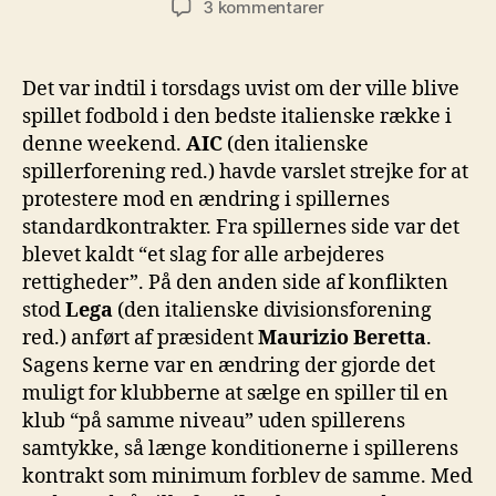
til
3 kommentarer
Millionærer
med
moral
Det var indtil i torsdags uvist om der ville blive
(?)
spillet fodbold i den bedste italienske række i
denne weekend.
AIC
(den italienske
spillerforening red.) havde varslet strejke for at
protestere mod en ændring i spillernes
standardkontrakter. Fra spillernes side var det
blevet kaldt “et slag for alle arbejderes
rettigheder”. På den anden side af konflikten
stod
Lega
(den italienske divisionsforening
red.) anført af præsident
Maurizio Beretta
.
Sagens kerne var en ændring der gjorde det
muligt for klubberne at sælge en spiller til en
klub “på samme niveau” uden spillerens
samtykke, så længe konditionerne i spillerens
kontrakt som minimum forblev de samme. Med