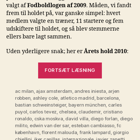
valgt af
Fodboldlogen af 2009
. Måden, vi fandt
frem til holdet på, var ganske simpel: hvert
medlem valgte en træner, 11 startere og fem
udskiftere til holdet, og så blev stemmerne
ellers bare lagt sammen.
Uden yderligere snak; her er
Årets hold 2010
:
“Årets
FORTSÆT LÆSNING
hold
2010”
ac milan
,
ajax amsterdam
,
andres iniesta
,
arjen
robben
,
ashley cole
,
atletico madrid
,
barcelona
,
bastian schweinsteiger
,
bayern münchen
,
carles
puyol
,
carlos tevez
,
chelsea
,
claudemir
,
cristiano
ronaldo
,
cska moskva
,
david villa
,
diego forlan
,
diego
milito
,
edwin van der sar
,
esteban cambiasso
,
fc
københavn
,
florent malouda
,
frank lampard
,
giorgio
chiellini
,
iker casillas
,
internazionale
,
javier zanetti
,