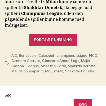
andre ord så ville fx
Milan
kunne sende en
spiller til
Shakhtar Donetsk
, da begge hold
spiller i
Champions League
, uden den
pågældende spiller kunne komme med
indsigelser.
“Millionærer
FORTSÆT LÆSNING
med
moral
AIC
,
Berlusconi
,
Calciopoli
,
champions league
(?)”
,
FICG
,
Gennaro Gattuso
,
Giancarlo Abete
,
Lega
,
Major
Tags
Baseball League
,
Massimo Oddo
,
Maurizio Beretta
,
Maurizio Zamparini
,
MBL
,
milan
,
Shakhtar Donetsk
Søg
SØG