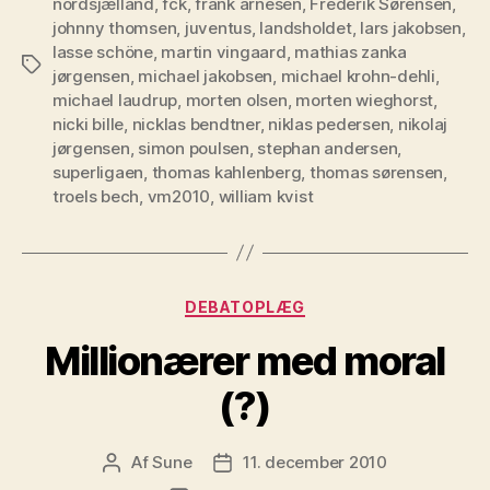
nordsjælland
,
fck
,
frank arnesen
,
Frederik Sørensen
,
johnny thomsen
,
juventus
,
landsholdet
,
lars jakobsen
,
lasse schöne
,
martin vingaard
,
mathias zanka
Tags
jørgensen
,
michael jakobsen
,
michael krohn-dehli
,
michael laudrup
,
morten olsen
,
morten wieghorst
,
nicki bille
,
nicklas bendtner
,
niklas pedersen
,
nikolaj
jørgensen
,
simon poulsen
,
stephan andersen
,
superligaen
,
thomas kahlenberg
,
thomas sørensen
,
troels bech
,
vm2010
,
william kvist
Kategorier
DEBATOPLÆG
Millionærer med moral
(?)
Af
Sune
11. december 2010
Indlægsforfatter
Indlægsdato