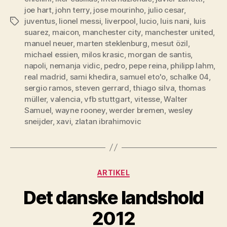
joe hart
,
john terry
,
jose mourinho
,
julio cesar
,
juventus
,
lionel messi
,
liverpool
,
lucio
,
luis nani
,
luis
Tags
suarez
,
maicon
,
manchester city
,
manchester united
,
manuel neuer
,
marten steklenburg
,
mesut özil
,
michael essien
,
milos krasic
,
morgan de santis
,
napoli
,
nemanja vidic
,
pedro
,
pepe reina
,
philipp lahm
,
real madrid
,
sami khedira
,
samuel eto'o
,
schalke 04
,
sergio ramos
,
steven gerrard
,
thiago silva
,
thomas
müller
,
valencia
,
vfb stuttgart
,
vitesse
,
Walter
Samuel
,
wayne rooney
,
werder bremen
,
wesley
sneijder
,
xavi
,
zlatan ibrahimovic
Kategorier
ARTIKEL
Det danske landshold
2012