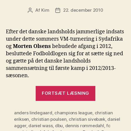
Af
Kim
22. december 2010
Indlægsforfatter
Indlægsdato
Efter det danske landsholds jammerlige indsats
under dette sommers VM-turnering i Sydafrika
og
Morten Olsens
bebudede afgang i 2012,
besluttede Fodboldlogen sig for at sætte sig ned
og gætte på det danske landsholds
sammensætning til første kamp i 2012/2013-
sæsonen.
“Det
FORTSÆT LÆSNING
danske
landshold
anders lindegaard
,
champions league
,
christian
2012”
eriksen
,
christian poulsen
,
christian sivebæk
,
daniel
agger
,
daniel wass
,
dbu
,
dennis rommedahl
,
fc