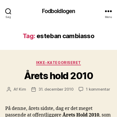
Fodboldlogen
Søg
Menu
Tag:
esteban cambiasso
Kategorier
IKKE-KATEGORISERET
Årets hold 2010
til
Af
Kim
31. december 2010
1 kommentar
Indlægsforfatter
Indlægsdato
Åre
hol
201
På denne, årets sidste, dag er det meget
passende at offentliggøre
Årets Hold 2010
, som