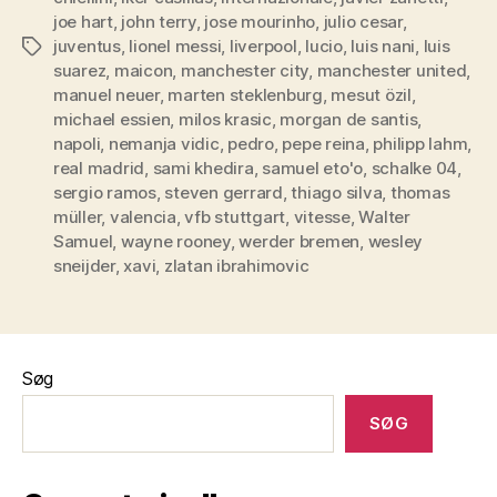
joe hart
,
john terry
,
jose mourinho
,
julio cesar
,
juventus
,
lionel messi
,
liverpool
,
lucio
,
luis nani
,
luis
Tags
suarez
,
maicon
,
manchester city
,
manchester united
,
manuel neuer
,
marten steklenburg
,
mesut özil
,
michael essien
,
milos krasic
,
morgan de santis
,
napoli
,
nemanja vidic
,
pedro
,
pepe reina
,
philipp lahm
,
real madrid
,
sami khedira
,
samuel eto'o
,
schalke 04
,
sergio ramos
,
steven gerrard
,
thiago silva
,
thomas
müller
,
valencia
,
vfb stuttgart
,
vitesse
,
Walter
Samuel
,
wayne rooney
,
werder bremen
,
wesley
sneijder
,
xavi
,
zlatan ibrahimovic
Søg
SØG