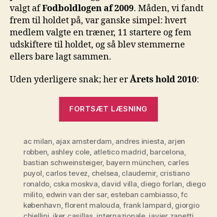
valgt af
Fodboldlogen af 2009
. Måden, vi fandt
frem til holdet på, var ganske simpel: hvert
medlem valgte en træner, 11 startere og fem
udskiftere til holdet, og så blev stemmerne
ellers bare lagt sammen.
Uden yderligere snak; her er
Årets hold 2010
:
“Årets
FORTSÆT LÆSNING
hold
2010”
ac milan
,
ajax amsterdam
,
andres iniesta
,
arjen
robben
,
ashley cole
,
atletico madrid
,
barcelona
,
bastian schweinsteiger
,
bayern münchen
,
carles
puyol
,
carlos tevez
,
chelsea
,
claudemir
,
cristiano
ronaldo
,
cska moskva
,
david villa
,
diego forlan
,
diego
milito
,
edwin van der sar
,
esteban cambiasso
,
fc
københavn
,
florent malouda
,
frank lampard
,
giorgio
chiellini
,
iker casillas
,
internazionale
,
javier zanetti
,