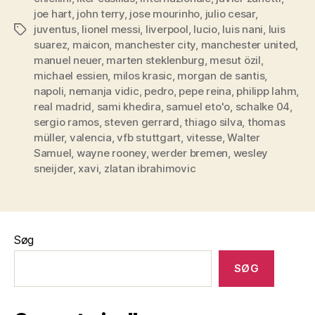
joe hart
,
john terry
,
jose mourinho
,
julio cesar
,
juventus
,
lionel messi
,
liverpool
,
lucio
,
luis nani
,
luis
Tags
suarez
,
maicon
,
manchester city
,
manchester united
,
manuel neuer
,
marten steklenburg
,
mesut özil
,
michael essien
,
milos krasic
,
morgan de santis
,
napoli
,
nemanja vidic
,
pedro
,
pepe reina
,
philipp lahm
,
real madrid
,
sami khedira
,
samuel eto'o
,
schalke 04
,
sergio ramos
,
steven gerrard
,
thiago silva
,
thomas
müller
,
valencia
,
vfb stuttgart
,
vitesse
,
Walter
Samuel
,
wayne rooney
,
werder bremen
,
wesley
sneijder
,
xavi
,
zlatan ibrahimovic
Søg
SØG