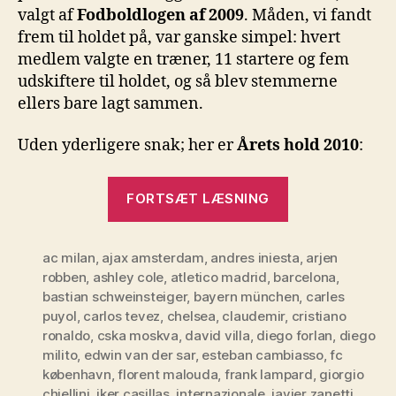
valgt af
Fodboldlogen af 2009
. Måden, vi fandt
frem til holdet på, var ganske simpel: hvert
medlem valgte en træner, 11 startere og fem
udskiftere til holdet, og så blev stemmerne
ellers bare lagt sammen.
Uden yderligere snak; her er
Årets hold 2010
:
“Årets
FORTSÆT LÆSNING
hold
2010”
ac milan
,
ajax amsterdam
,
andres iniesta
,
arjen
robben
,
ashley cole
,
atletico madrid
,
barcelona
,
bastian schweinsteiger
,
bayern münchen
,
carles
puyol
,
carlos tevez
,
chelsea
,
claudemir
,
cristiano
ronaldo
,
cska moskva
,
david villa
,
diego forlan
,
diego
milito
,
edwin van der sar
,
esteban cambiasso
,
fc
københavn
,
florent malouda
,
frank lampard
,
giorgio
chiellini
,
iker casillas
,
internazionale
,
javier zanetti
,