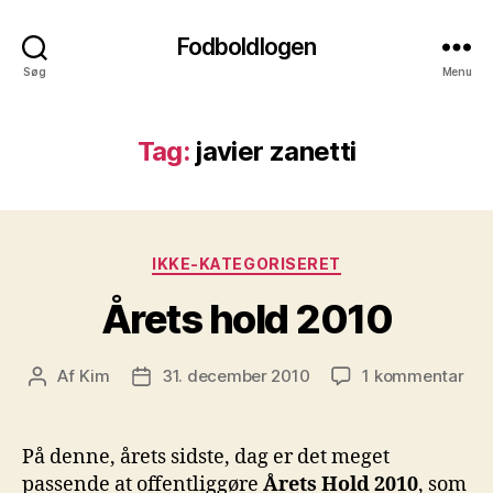
Fodboldlogen
Søg
Menu
Tag:
javier zanetti
Kategorier
IKKE-KATEGORISERET
Årets hold 2010
til
Af
Kim
31. december 2010
1 kommentar
Indlægsforfatter
Indlægsdato
Åre
hol
201
På denne, årets sidste, dag er det meget
passende at offentliggøre
Årets Hold 2010
, som