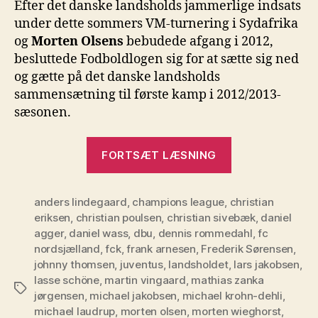
Efter det danske landsholds jammerlige indsats
under dette sommers VM-turnering i Sydafrika
og
Morten Olsens
bebudede afgang i 2012,
besluttede Fodboldlogen sig for at sætte sig ned
og gætte på det danske landsholds
sammensætning til første kamp i 2012/2013-
sæsonen.
“Det
FORTSÆT LÆSNING
danske
landshold
anders lindegaard
,
champions league
,
christian
2012”
eriksen
,
christian poulsen
,
christian sivebæk
,
daniel
agger
,
daniel wass
,
dbu
,
dennis rommedahl
,
fc
nordsjælland
,
fck
,
frank arnesen
,
Frederik Sørensen
,
johnny thomsen
,
juventus
,
landsholdet
,
lars jakobsen
,
lasse schöne
,
martin vingaard
,
mathias zanka
Tags
jørgensen
,
michael jakobsen
,
michael krohn-dehli
,
michael laudrup
,
morten olsen
,
morten wieghorst
,