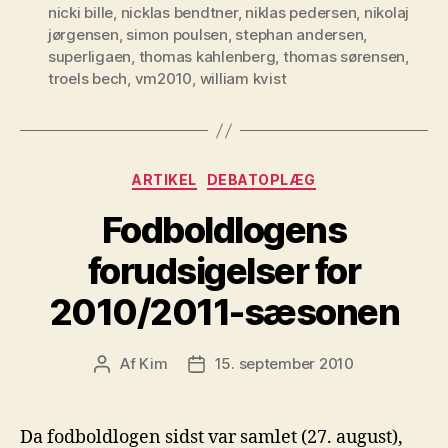
nicki bille
,
nicklas bendtner
,
niklas pedersen
,
nikolaj
jørgensen
,
simon poulsen
,
stephan andersen
,
superligaen
,
thomas kahlenberg
,
thomas sørensen
,
troels bech
,
vm2010
,
william kvist
Kategorier
ARTIKEL
DEBATOPLÆG
Fodboldlogens
forudsigelser for
2010/2011-sæsonen
Af
Kim
15. september 2010
Indlægsforfatter
Indlægsdato
Da fodboldlogen sidst var samlet (27. august),