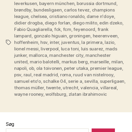
leverkusen
,
bayern münchen
,
borussia dortmund
,
brøndby
,
bundesligaen
,
carlos tevez
,
champions
league
,
chelsea
,
cristiano ronaldo
,
dame n'doye
,
didier drogba
,
diego forlan
,
diego milito
,
edin dzeko
,
Fabio Quagliarella
,
fck
,
fcm
,
feyenoord
,
frank
lampard
,
gonzalo higuain
,
groningen
,
heerenveen
,
hoffenheim
,
hsv
,
inter
,
juventus
,
la primera
,
lazio
,
Tags
lionel messi
,
liverpool
,
luca toni
,
luis suarez
,
mads
junker
,
mallorca
,
manchester city
,
manchester
united
,
mario balotelli
,
markus berg
,
marseille
,
milan
,
napoli
,
ob
,
ola toivonen
,
peter utaka
,
premier league
,
psv
,
raul
,
real madrid
,
roma
,
ruud van nistelrooy
,
samuel eto'o
,
schalke 04
,
serie a
,
sevilla
,
superligaen
,
thomas müller
,
twente
,
utrecht
,
valencia
,
villareal
,
wayne rooney
,
wolfsburg
,
zlatan ibrahimovic
Søg