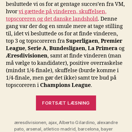
besluttede vi os for at gentage succes’en fra VM,
hvor
vi gættede på vinderen, skuffelsen,
topscoreren og det danske landshold
. Denne
gang var der dog en smule mere at tage stilling
til, idet vi besluttede os for at finde vinderen,
top 3 og topscoreren fra
Superligaen
,
Premier
League
,
Serie A
,
Bundesligaen
,
La Primera
og
Æresdivisionen
, samt at finde vinderen (man
må vælge to kandidater), positive overraskelse
(mindst 1/4-finale), skuffelse (burde komme i
1/4-finale, men gør det ikke) samt tre bud på
topscoreren i
Champions League
.
“Fodboldloge
FORTSÆT LÆSNING
forudsigelser
for
æresdivisionen
,
ajax
,
Alberto Gilardino
,
2010/2011-
alexandre
pato
,
arsenal
,
atletico madrid
,
barcelona
,
bayer
sæsonen”