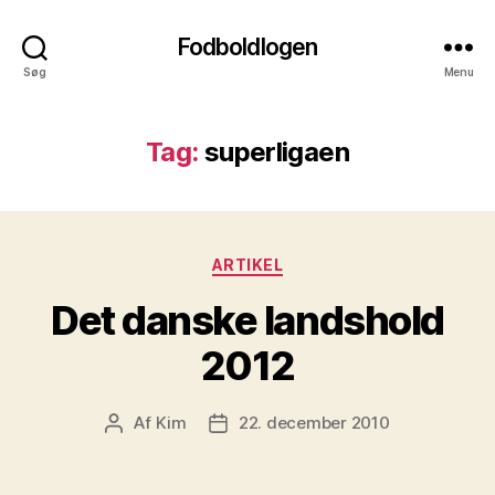
Fodboldlogen
Søg
Menu
Tag:
superligaen
Kategorier
ARTIKEL
Det danske landshold
2012
Af
Kim
22. december 2010
Indlægsforfatter
Indlægsdato