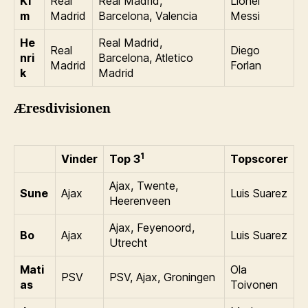
Ki
Real
Real Madrid,
Lionel
m
Madrid
Barcelona, Valencia
Messi
He
Real Madrid,
Real
Diego
nri
Barcelona, Atletico
Madrid
Forlan
k
Madrid
Æresdivisionen
1
Vinder
Top 3
Topscorer
Ajax, Twente,
Sune
Ajax
Luis Suarez
Heerenveen
Ajax, Feyenoord,
Bo
Ajax
Luis Suarez
Utrecht
Mati
Ola
PSV
PSV, Ajax, Groningen
as
Toivonen