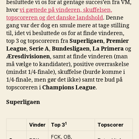
besluttede vi os for at gentage succes’en fra VM,
hvor
vi gættede på vinderen, skuffelsen,
topscoreren og det danske landshold
. Denne
gang var der dog en smule mere at tage stilling
til, idet vi besluttede os for at finde vinderen,
top 3 og topscoreren fra
Superligaen
,
Premier
League
,
Serie A
,
Bundesligaen
,
La Primera
og
Æresdivisionen
, samt at finde vinderen (man
må vælge to kandidater), positive overraskelse
(mindst 1/4-finale), skuffelse (burde komme i
1/4-finale, men gør det ikke) samt tre bud på
topscoreren i
Champions League
.
Superligaen
1
Vinder
Top 3
Topscorer
FCK, OB,