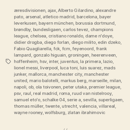
æresdivisionen
,
ajax
,
Alberto Gilardino
,
alexandre
pato
,
arsenal
,
atletico madrid
,
barcelona
,
bayer
leverkusen
,
bayern münchen
,
borussia dortmund
,
brøndby
,
bundesligaen
,
carlos tevez
,
champions
league
,
chelsea
,
cristiano ronaldo
,
dame n'doye
,
didier drogba
,
diego forlan
,
diego milito
,
edin dzeko
,
Fabio Quagliarella
,
fck
,
fcm
,
feyenoord
,
frank
lampard
,
gonzalo higuain
,
groningen
,
heerenveen
,
hoffenheim
,
hsv
,
inter
,
juventus
,
la primera
,
lazio
,
Tags
lionel messi
,
liverpool
,
luca toni
,
luis suarez
,
mads
junker
,
mallorca
,
manchester city
,
manchester
united
,
mario balotelli
,
markus berg
,
marseille
,
milan
,
napoli
,
ob
,
ola toivonen
,
peter utaka
,
premier league
,
psv
,
raul
,
real madrid
,
roma
,
ruud van nistelrooy
,
samuel eto'o
,
schalke 04
,
serie a
,
sevilla
,
superligaen
,
thomas müller
,
twente
,
utrecht
,
valencia
,
villareal
,
wayne rooney
,
wolfsburg
,
zlatan ibrahimovic