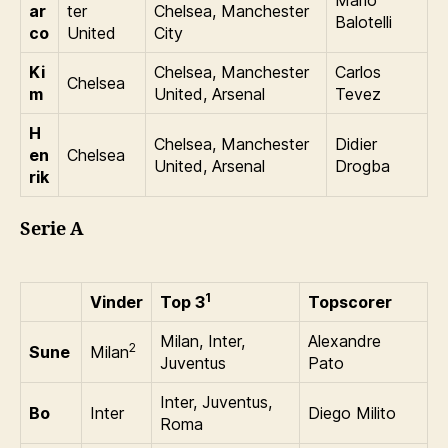
Mario
ar
ter
Chelsea, Manchester
Balotelli
co
United
City
Ki
Chelsea, Manchester
Carlos
Chelsea
m
United, Arsenal
Tevez
H
Chelsea, Manchester
Didier
en
Chelsea
United, Arsenal
Drogba
rik
Serie A
1
Vinder
Top 3
Topscorer
Milan, Inter,
Alexandre
2
Sune
Milan
Juventus
Pato
Inter, Juventus,
Bo
Inter
Diego Milito
Roma