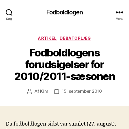
Fodboldlogen
Søg
Menu
Kategorier
ARTIKEL
DEBATOPLÆG
Fodboldlogens
forudsigelser for
2010/2011-sæsonen
Af
Kim
15. september 2010
Indlægsforfatter
Indlægsdato
Da fodboldlogen sidst var samlet (27. august),