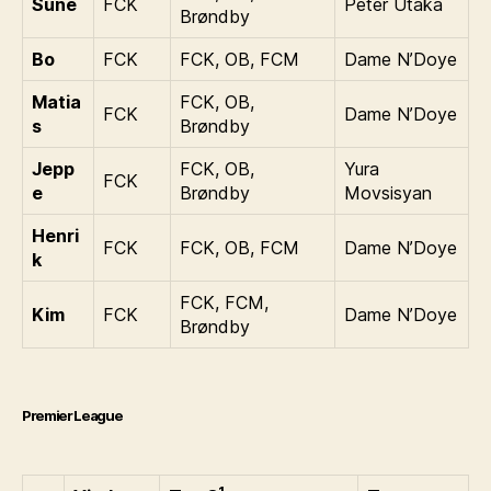
Sune
FCK
Peter Utaka
Brøndby
Bo
FCK
FCK, OB, FCM
Dame N’Doye
Matia
FCK, OB,
FCK
Dame N’Doye
s
Brøndby
Jepp
FCK, OB,
Yura
FCK
e
Brøndby
Movsisyan
Henri
FCK
FCK, OB, FCM
Dame N’Doye
k
FCK, FCM,
Kim
FCK
Dame N’Doye
Brøndby
Premier League