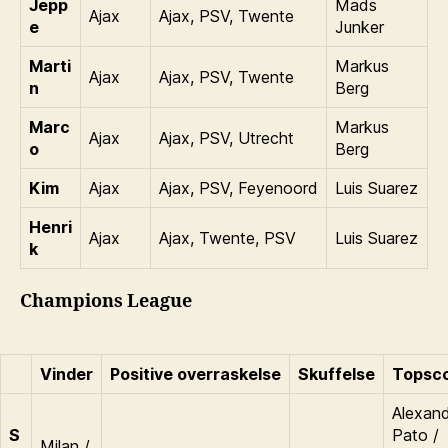
Jepp
Mads
Ajax
Ajax, PSV, Twente
e
Junker
Marti
Markus
Ajax
Ajax, PSV, Twente
n
Berg
Marc
Markus
Ajax
Ajax, PSV, Utrecht
o
Berg
Kim
Ajax
Ajax, PSV, Feyenoord
Luis Suarez
Henri
Ajax
Ajax, Twente, PSV
Luis Suarez
k
Champions League
Vinder
Positive overraskelse
Skuffelse
Topsco
Alexan
S
Pato /
Milan /