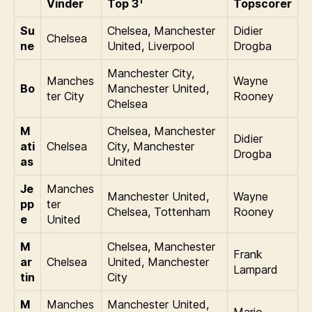
1
Vinder
Top 3
Topscorer
Su
Chelsea, Manchester
Didier
Chelsea
ne
United, Liverpool
Drogba
Manchester City,
Manches
Wayne
Bo
Manchester United,
ter City
Rooney
Chelsea
M
Chelsea, Manchester
Didier
ati
Chelsea
City, Manchester
Drogba
as
United
Je
Manches
Manchester United,
Wayne
pp
ter
Chelsea, Tottenham
Rooney
e
United
M
Chelsea, Manchester
Frank
ar
Chelsea
United, Manchester
Lampard
tin
City
M
Manches
Manchester United,