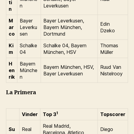
ti
n
Leverkusen
n
M
Bayer
Bayer Leverkusen,
Edin
ar
Leverku
Bayern München,
Dzeko
co
sen
Dortmund
Ki
Schalke
Schalke 04, Bayern
Thomas
m
04
München, HSV
Müller
H
Bayern
Bayern München, HSV,
Ruud Van
en
Münche
Bayer Leverkusen
Nistelrooy
rik
n
La Primera
1
Vinder
Top 3
Topscorer
Real Madrid,
Su
Real
Diego
Barcelona, Atletico