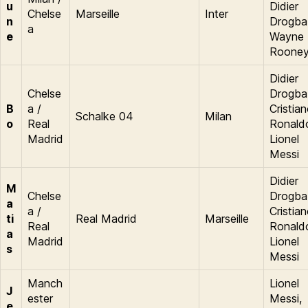
u
Didier
Chelse
Marseille
Inter
n
Drogba
a
e
Wayne
Roone
Didier
Chelse
Drogba
B
a /
Cristia
Schalke 04
Milan
o
Real
Ronald
Madrid
Lionel
Messi
Didier
M
Chelse
Drogba
a
a /
Cristia
ti
Real Madrid
Marseille
Real
Ronald
a
Madrid
Lionel
s
Messi
Manch
Lionel
J
ester
Messi,
e