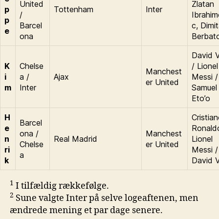
United
Zlatan
p
Tottenham
Inter
/
Ibrahim
p
Barcel
c, Dimit
e
ona
Berbat
David Vi
K
Chelse
/ Lionel
Manchest
i
a /
Ajax
Messi /
er United
m
Inter
Samuel
Eto’o
H
Cristia
Barcel
e
Ronald
ona /
Manchest
n
Real Madrid
Lionel
Chelse
er United
ri
Messi /
a
k
David Vi
1
I tilfældig rækkefølge.
2
Sune valgte Inter på selve logeaftenen, men
ændrede mening et par dage senere.