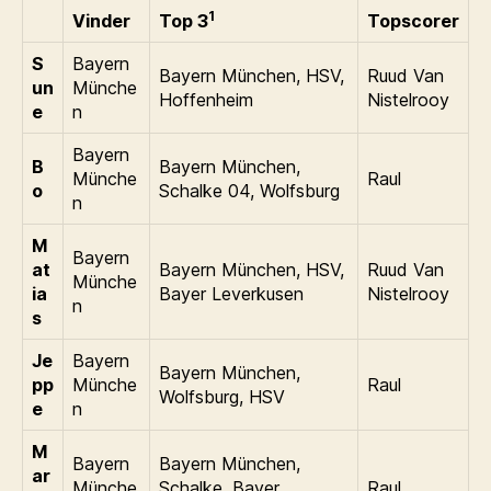
1
Vinder
Top 3
Topscorer
S
Bayern
Bayern München, HSV,
Ruud Van
un
Münche
Hoffenheim
Nistelrooy
e
n
Bayern
B
Bayern München,
Münche
Raul
o
Schalke 04, Wolfsburg
n
M
Bayern
at
Bayern München, HSV,
Ruud Van
Münche
ia
Bayer Leverkusen
Nistelrooy
n
s
Je
Bayern
Bayern München,
pp
Münche
Raul
Wolfsburg, HSV
e
n
M
Bayern
Bayern München,
ar
Münche
Schalke, Bayer
Raul