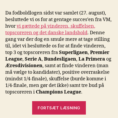
Da fodboldlogen sidst var samlet (27. august),
besluttede vi os for at gentage succes’en fra VM,
hvor
vi gættede på vinderen, skuffelsen,
topscoreren og det danske landshold
. Denne
gang var der dog en smule mere at tage stilling
til, idet vi besluttede os for at finde vinderen,
top 3 og topscoreren fra
Superligaen
,
Premier
League
,
Serie A
,
Bundesligaen
,
La Primera
og
Æresdivisionen
, samt at finde vinderen (man
må vælge to kandidater), positive overraskelse
(mindst 1/4-finale), skuffelse (burde komme i
1/4-finale, men gør det ikke) samt tre bud på
topscoreren i
Champions League
.
“Fodboldloge
FORTSÆT LÆSNING
forudsigelser