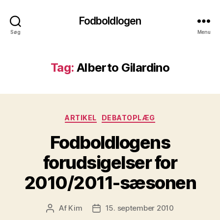
Fodboldlogen
Søg
Menu
Tag:
Alberto Gilardino
Kategorier
ARTIKEL
DEBATOPLÆG
Fodboldlogens
forudsigelser for
2010/2011-sæsonen
Af
Kim
15. september 2010
Indlægsforfatter
Indlægsdato