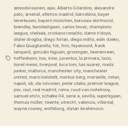
for
æresdivisionen
,
ajax
,
Alberto Gilardino
,
2010/2011-
alexandre
pato
,
arsenal
,
atletico madrid
,
barcelona
,
bayer
sæsonen”
leverkusen
,
bayern münchen
,
borussia dortmund
,
brøndby
,
bundesligaen
,
carlos tevez
,
champions
league
,
chelsea
,
cristiano ronaldo
,
dame n'doye
,
didier drogba
,
diego forlan
,
diego milito
,
edin dzeko
,
Fabio Quagliarella
,
fck
,
fcm
,
feyenoord
,
frank
lampard
,
gonzalo higuain
,
groningen
,
heerenveen
,
hoffenheim
,
hsv
,
inter
,
juventus
,
la primera
,
lazio
,
Tags
lionel messi
,
liverpool
,
luca toni
,
luis suarez
,
mads
junker
,
mallorca
,
manchester city
,
manchester
united
,
mario balotelli
,
markus berg
,
marseille
,
milan
,
napoli
,
ob
,
ola toivonen
,
peter utaka
,
premier league
,
psv
,
raul
,
real madrid
,
roma
,
ruud van nistelrooy
,
samuel eto'o
,
schalke 04
,
serie a
,
sevilla
,
superligaen
,
thomas müller
,
twente
,
utrecht
,
valencia
,
villareal
,
wayne rooney
,
wolfsburg
,
zlatan ibrahimovic