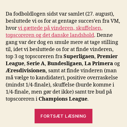
Da fodboldlogen sidst var samlet (27. august),
besluttede vi os for at gentage succes’en fra VM,
hvor
vi gættede på vinderen, skuffelsen,
topscoreren og det danske landshold
. Denne
gang var der dog en smule mere at tage stilling
til, idet vi besluttede os for at finde vinderen,
top 3 og topscoreren fra
Superligaen
,
Premier
League
,
Serie A
,
Bundesligaen
,
La Primera
og
Æresdivisionen
, samt at finde vinderen (man
må vælge to kandidater), positive overraskelse
(mindst 1/4-finale), skuffelse (burde komme i
1/4-finale, men gør det ikke) samt tre bud på
topscoreren i
Champions League
.
“Fodboldloge
FORTSÆT LÆSNING
forudsigelser