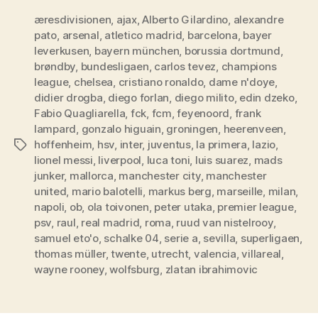
for
æresdivisionen
,
ajax
,
Alberto Gilardino
,
2010/2011-
alexandre
pato
,
arsenal
,
atletico madrid
,
barcelona
,
bayer
sæsonen”
leverkusen
,
bayern münchen
,
borussia dortmund
,
brøndby
,
bundesligaen
,
carlos tevez
,
champions
league
,
chelsea
,
cristiano ronaldo
,
dame n'doye
,
didier drogba
,
diego forlan
,
diego milito
,
edin dzeko
,
Fabio Quagliarella
,
fck
,
fcm
,
feyenoord
,
frank
lampard
,
gonzalo higuain
,
groningen
,
heerenveen
,
hoffenheim
,
hsv
,
inter
,
juventus
,
la primera
,
lazio
,
Tags
lionel messi
,
liverpool
,
luca toni
,
luis suarez
,
mads
junker
,
mallorca
,
manchester city
,
manchester
united
,
mario balotelli
,
markus berg
,
marseille
,
milan
,
napoli
,
ob
,
ola toivonen
,
peter utaka
,
premier league
,
psv
,
raul
,
real madrid
,
roma
,
ruud van nistelrooy
,
samuel eto'o
,
schalke 04
,
serie a
,
sevilla
,
superligaen
,
thomas müller
,
twente
,
utrecht
,
valencia
,
villareal
,
wayne rooney
,
wolfsburg
,
zlatan ibrahimovic