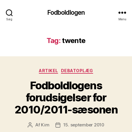
Fodboldlogen
Søg
Menu
Tag:
twente
Kategorier
ARTIKEL
DEBATOPLÆG
Fodboldlogens
forudsigelser for
2010/2011-sæsonen
Af
Kim
15. september 2010
Indlægsforfatter
Indlægsdato