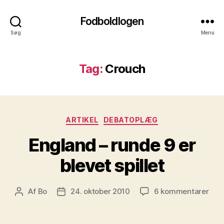
Fodboldlogen
Søg
Menu
Tag:
Crouch
Kategorier
ARTIKEL
DEBATOPLÆG
England – runde 9 er
blevet spillet
til
Af
Bo
24. oktober 2010
6 kommentarer
Indlægsforfatter
Indlægsdato
Eng
–
run