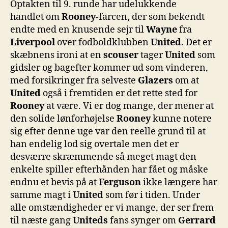
Optakten til 9. runde har udelukkende
9
handlet om
Rooney
-farcen, der som bekendt
er
endte med en knusende sejr til
Wayne
fra
blev
Liverpool
over fodboldklubben
United
. Det er
spill
skæbnens ironi at en
scouser
tager
United
som
gidsler og bagefter kommer ud som vinderen,
med forsikringer fra selveste
Glazers
om at
United
også i fremtiden er det rette sted for
Rooney
at være. Vi er dog mange, der mener at
den solide lønforhøjelse
Rooney
kunne notere
sig efter denne uge var den reelle grund til at
han endelig lod sig overtale men det er
desværre skræmmende så meget magt den
enkelte spiller efterhånden har fået og måske
endnu et bevis på at
Ferguson
ikke længere har
samme magt i
United
som før i tiden. Under
alle omstændigheder er vi mange, der ser frem
til næste gang
Uniteds
fans synger om
Gerrard