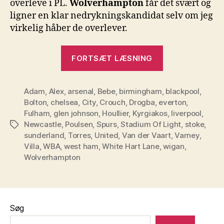
overleve i PL.
Wolverhampton
får det svært og
ligner en klar nedrykningskandidat selv om jeg
virkelig håber de overlever.
“Premier
FORTSÆT LÆSNING
League
–
Adam
,
Alex
,
arsenal
,
Bebe
,
birmingham
,
runde
blackpool
,
Bolton
,
chelsea
,
City
,
Crouch
,
Drogba
,
everton
,
7”
Fulham
,
glen johnson
,
Houllier
,
Kyrgiakos
,
liverpool
,
Newcastle
,
Poulsen
,
Spurs
,
Stadium Of Light
,
stoke
,
Tags
sunderland
,
Torres
,
United
,
Van der Vaart
,
Varney
,
Villa
,
WBA
,
west ham
,
White Hart Lane
,
wigan
,
Wolverhampton
Søg