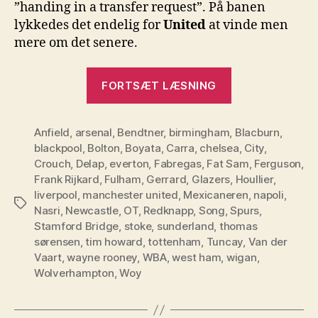
”handing in a transfer request”. På banen
lykkedes det endelig for
United
at vinde men
mere om det senere.
“England
FORTSÆT LÆSNING
–
runde
Anfield
,
arsenal
,
Bendtner
,
birmingham
,
9
Blacburn
,
blackpool
,
Bolton
,
Boyata
,
Carra
,
chelsea
,
City
,
er
Crouch
,
Delap
,
everton
,
Fabregas
,
Fat Sam
,
Ferguson
,
blevet
Frank Rijkard
,
Fulham
,
Gerrard
,
Glazers
,
Houllier
,
spillet”
liverpool
,
manchester united
,
Mexicaneren
,
napoli
,
Tags
Nasri
,
Newcastle
,
OT
,
Redknapp
,
Song
,
Spurs
,
Stamford Bridge
,
stoke
,
sunderland
,
thomas
sørensen
,
tim howard
,
tottenham
,
Tuncay
,
Van der
Vaart
,
wayne rooney
,
WBA
,
west ham
,
wigan
,
Wolverhampton
,
Woy