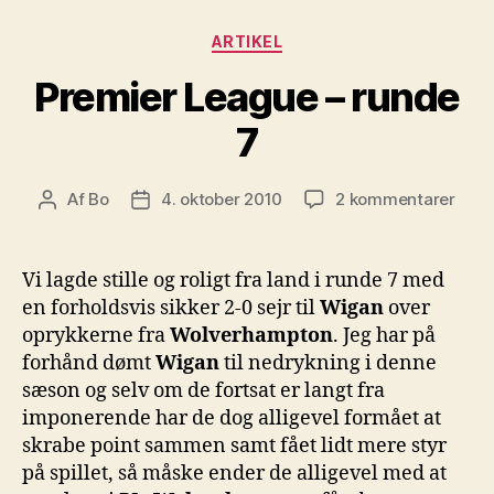
Kategorier
ARTIKEL
Premier League – runde
7
til
Af
Bo
4. oktober 2010
2 kommentarer
Indlægsforfatter
Indlægsdato
Prem
Leag
–
Vi lagde stille og roligt fra land i runde 7 med
rund
en forholdsvis sikker 2-0 sejr til
Wigan
over
7
oprykkerne fra
Wolverhampton
. Jeg har på
forhånd dømt
Wigan
til nedrykning i denne
sæson og selv om de fortsat er langt fra
imponerende har de dog alligevel formået at
skrabe point sammen samt fået lidt mere styr
på spillet, så måske ender de alligevel med at