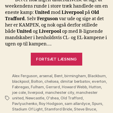
5
weekendens runde i store træk handlede om en
eneste kamp:
United
mod
Liverpool
på
Old
Trafford
. Selv
Ferguson
var ude og sige at det
her er KAMPEN, og nok også derfor stillede
både
United
og
Liverpool
op med B-lignende
mandskaber i henholdsvis CL- og EL-kampene i
ugen op til kampen….
“Premier
FORTSÆT LÆSNING
League,
Runde
Alex Ferguson
,
arsenal
,
Bent
,
birmingham
5”
,
Blackburn
,
blackpool
,
Bolton
,
chelsea
,
dimitar berbatov
,
everton
,
Fabregas
,
Fulham
,
Gerrard
,
Howard Webb
,
Hutton
,
joe cole
,
liverpool
,
manchester city
,
manchester
united
,
Newcastle
,
O'shea
,
Old Trafford
,
Tags
Pavlyuchenko
,
Roy Hodgson
,
sam allardyce
,
Spurs
,
Stadium Of Light
,
Stamford Bride
,
Steve Bruce
,