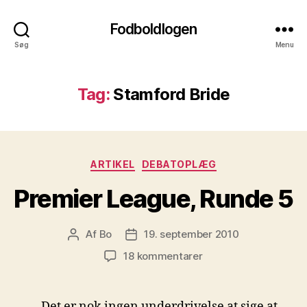
Fodboldlogen
Søg
Menu
Tag:
Stamford Bride
Kategorier
ARTIKEL
DEBATOPLÆG
Premier League, Runde 5
Af
Bo
19. september 2010
Indlægsforfatter
Indlægsdato
til
18 kommentarer
Premier
League,
Runde
Det er nok ingen underdrivelse at sige at