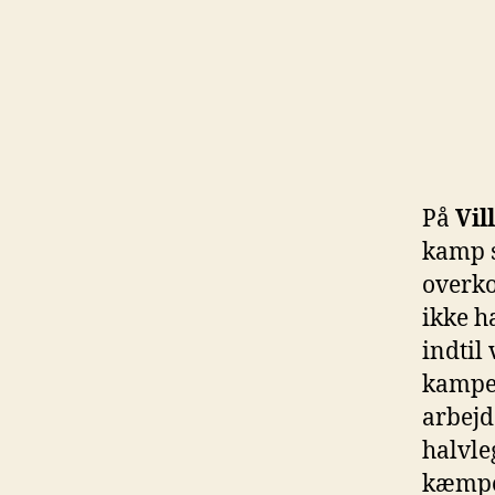
På
Vil
kamp s
overk
ikke h
indtil
kampen
arbej
halvle
kæmpe