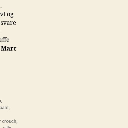
.
vt og
 svare
t
affe
e
Marc
m
,
bale
,
r crouch
,