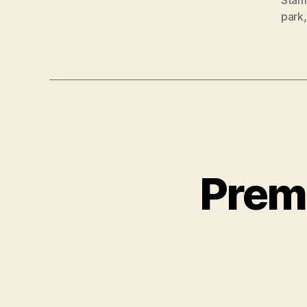
Stam
park
Prem