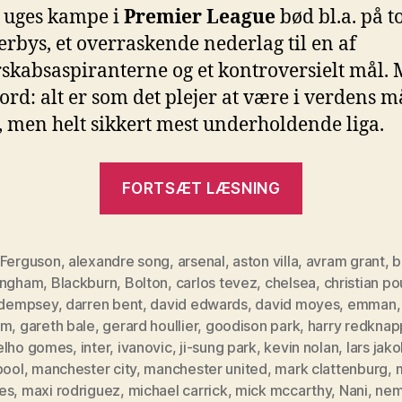
1
 uges kampe i
Premier League
bød bl.a. på t
erbys, et overraskende nederlag til en af
skabsaspiranterne og et kontroversielt mål.
ord: alt er som det plejer at være i verdens 
, men helt sikkert mest underholdende liga.
“Premier
FORTSÆT LÆSNING
League,
Runde
10”
 Ferguson
,
alexandre song
,
arsenal
,
aston villa
,
avram grant
,
b
ingham
,
Blackburn
,
Bolton
,
carlos tevez
,
chelsea
,
christian po
t dempsey
,
darren bent
,
david edwards
,
david moyes
,
emman
am
,
gareth bale
,
gerard houllier
,
goodison park
,
harry redknap
elho gomes
,
inter
,
ivanovic
,
ji-sung park
,
kevin nolan
,
lars jak
pool
,
manchester city
,
manchester united
,
mark clattenburg
,
es
,
maxi rodriguez
,
michael carrick
,
mick mccarthy
,
Nani
,
nem