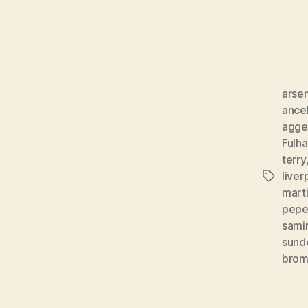
arsen
ancel
agge
Fulh
terry
liver
Tags
mart
pepe
samir
sund
bro