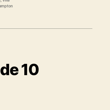
a
,
villa
ampton
de 10
l
remier
eague,
unde