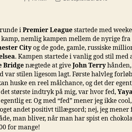
runde i
Premier League
startede med week
e kamp, nemlig kampen mellem de nyrige fra
ester City
og de gode, gamle, russiske milli
elsea
. Kampen startede i vanlig god stil med 
 Bridge
nægtede at give
John Terry
hånden,
 var stilen ligesom lagt. Første halvleg forlø
 kan huske en reel målchance, og det der egent
 det største indtryk på mig, var hvor fed,
Yay
egentlig er. Og med “fed” mener jeg ikke cool,
noget andet positivt tillægsord; nej, jeg mener 
de, man bliver, når man har spist en chokol
200 for mange!