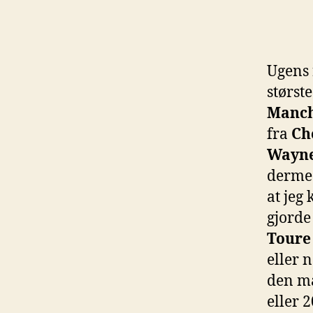
Ugens 
størst
Manch
fra
Ch
Wayne
dermed
at jeg
gjorde
Toure
eller 
den må
eller 