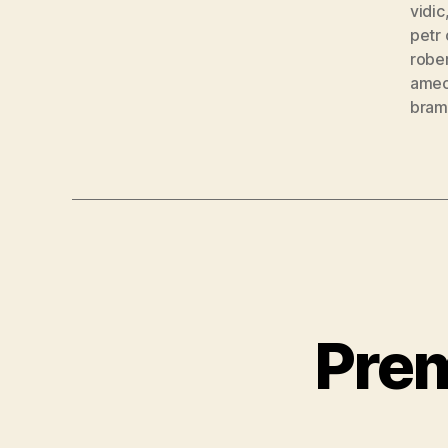
vidic
petr
robe
ameo
bram
Prem