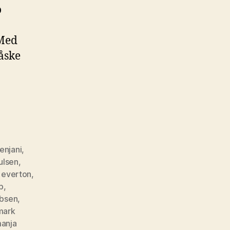
0
o
 Med
måske
enjani
,
ulsen
,
,
everton
,
p
,
obsen
,
mark
anja