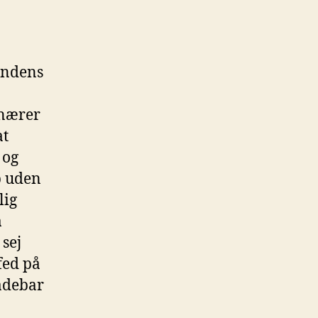
endens
onærer
at
 og
b uden
lig
a
 sej
fed på
adebar