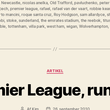
,
Newcastle
,
nicolas anelka
,
Old Trafford
,
pavluchenko
,
peter
 cech
,
premier league
,
rafael
,
rafael van der vaart
,
robbie kea
rto mancini
,
roque santa cruz
,
Roy Hodgson
,
sam allardyce
,
s
bi
,
stoke
,
sunderland
,
the emirates stadium
,
the reebok
,
titu
ble
,
tottenham
,
villa park
,
west ham
,
wigan
,
Wolverhampton
,
Kategorier
ARTIKEL
ier League, ru
Af
Kim
26. september 2010
Indlægsforfatter
Indlægsdato