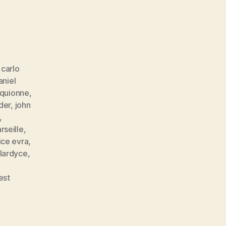
,
carlo
aniel
iquionne
,
der
,
john
,
rseille
,
ice evra
,
llardyce
,
est