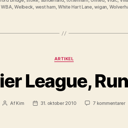
ford Bridge
,
stoke
,
sunderland
,
tottenham
,
United
,
Vidic
,
Vill
,
WBA
,
Welbeck
,
west ham
,
White Hart Lane
,
wigan
,
Wolverh
Kategorier
ARTIKEL
ier League, Run
ti
Af
Kim
31. oktober 2010
7 kommentarer
Indlægsforfatter
Indlægsdato
P
L
R