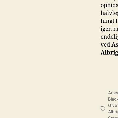
ophids
halvle
tungt 
igen m
endeli
ved
As
Albri
Arse
Blac
Give
Tags
Albr