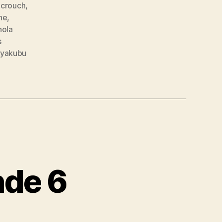
 crouch
,
ne
,
hola
s
yakubu
nde 6