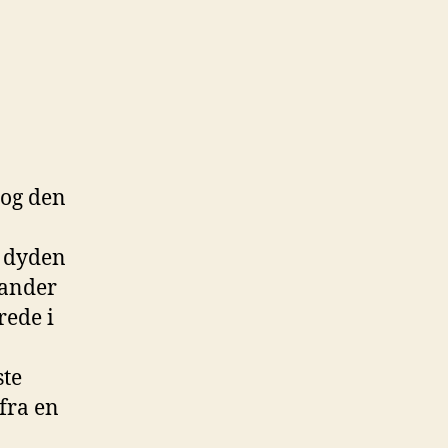
 og den
r dyden
tander
rede i
ste
 fra en