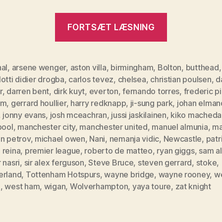
“Premier
FORTSÆT LÆSNING
League,
runde
6”
al
,
arsene wenger
,
aston villa
,
birmingham
,
Bolton
,
butthead
otti didier drogba
,
carlos tevez
,
chelsea
,
christian poulsen
,
d
r
,
darren bent
,
dirk kuyt
,
everton
,
fernando torres
,
frederic p
am
,
gerrard houllier
,
harry redknapp
,
ji-sung park
,
johan elman
,
jonny evans
,
josh mceachran
,
jussi jaskilainen
,
kiko macheda
pool
,
manchester city
,
manchester united
,
manuel almunia
,
ma
in petrov
,
michael owen
,
Nani
,
nemanja vidic
,
Newcastle
,
patr
 reina
,
premier league
,
roberto de matteo
,
ryan giggs
,
sam a
 nasri
,
sir alex ferguson
,
Steve Bruce
,
steven gerrard
,
stoke
,
erland
,
Tottenham Hotspurs
,
wayne bridge
,
wayne rooney
,
w
m
,
west ham
,
wigan
,
Wolverhampton
,
yaya toure
,
zat knight