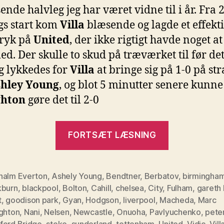
ende halvleg jeg har været vidne til i år. Fra 2
gs start kom
Villa
blæsende og lagde et effekti
tryk på
United
, der ikke rigtigt havde noget at
ed. Der skulle to skud på træværket til før de
g lykkedes for
Villa
at bringe sig på 1-0 på str
hley Young
, og blot 5 minutter senere kunn
ghton
gøre det til 2-0
“PL
FORTSÆT LÆSNING
–
Runde
13”
nalm Everton
,
Ashely Young
,
Bendtner
,
Berbatov
,
birmingha
kburn
,
blackpool
,
Bolton
,
Cahill
,
chelsea
,
City
,
Fulham
,
gareth 
t
,
goodison park
,
Gyan
,
Hodgson
,
liverpool
,
Macheda
,
Marc
ighton
,
Nani
,
Nelsen
,
Newcastle
,
Onuoha
,
Pavlyuchenko
,
pete