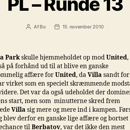
PL – Runde 13
Af
Bo
15. november 2010
Indlægsforfatter
Indlægsdato
la Park
skulle hjemmeholdet op mod
United
,
å på forhånd ud til at blive en ganske
ommelig affære for
United
, da
Villa
sandt fo
ar virket som en specielt skræmmende mods
 videre. Det var da også udeholdet der domine
s start, men som minutterne skred frem
dede
Villa
sig mere og mere ind i kampen. Før
g blev derfor en ganske lige affære og bortset
chance til
Berbatov
, var det ikke den mest