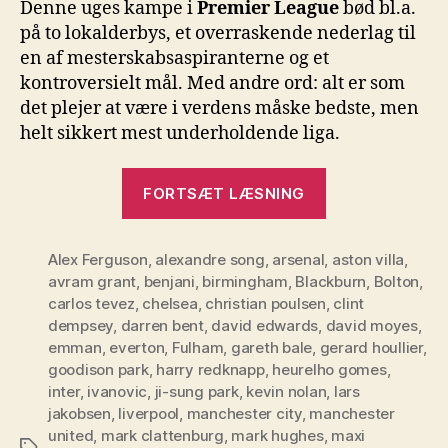
Denne uges kampe i
Premier League
bød bl.a.
10
på to lokalderbys, et overraskende nederlag til
en af mesterskabsaspiranterne og et
kontroversielt mål. Med andre ord: alt er som
det plejer at være i verdens måske bedste, men
helt sikkert mest underholdende liga.
“Premier
FORTSÆT LÆSNING
League,
Runde
Alex Ferguson
,
alexandre song
,
arsenal
,
10”
aston villa
,
avram grant
,
benjani
,
birmingham
,
Blackburn
,
Bolton
,
carlos tevez
,
chelsea
,
christian poulsen
,
clint
dempsey
,
darren bent
,
david edwards
,
david moyes
,
emman
,
everton
,
Fulham
,
gareth bale
,
gerard houllier
,
goodison park
,
harry redknapp
,
heurelho gomes
,
inter
,
ivanovic
,
ji-sung park
,
kevin nolan
,
lars
jakobsen
,
liverpool
,
manchester city
,
manchester
united
,
mark clattenburg
,
mark hughes
,
maxi
Tags