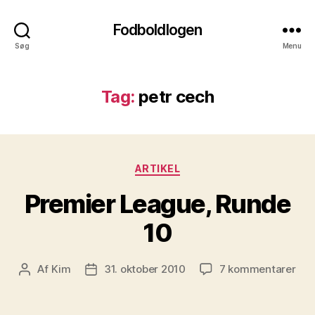
Fodboldlogen
Søg
Menu
Tag:
petr cech
Kategorier
ARTIKEL
Premier League, Runde
10
til
Af
Kim
31. oktober 2010
7 kommentarer
Indlægsforfatter
Indlægsdato
Pre
Lea
Run