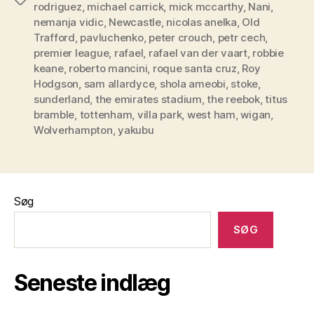
rodriguez
,
michael carrick
,
mick mccarthy
,
Nani
,
nemanja vidic
,
Newcastle
,
nicolas anelka
,
Old
Trafford
,
pavluchenko
,
peter crouch
,
petr cech
,
premier league
,
rafael
,
rafael van der vaart
,
robbie
keane
,
roberto mancini
,
roque santa cruz
,
Roy
Hodgson
,
sam allardyce
,
shola ameobi
,
stoke
,
sunderland
,
the emirates stadium
,
the reebok
,
titus
bramble
,
tottenham
,
villa park
,
west ham
,
wigan
,
Wolverhampton
,
yakubu
Søg
SØG
Seneste indlæg