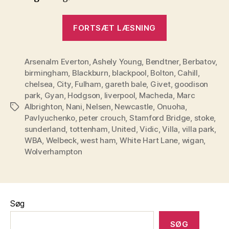
“PL
FORTSÆT LÆSNING
–
Runde
Arsenalm Everton
,
Ashely Young
,
Bendtner
13”
,
Berbatov
,
birmingham
,
Blackburn
,
blackpool
,
Bolton
,
Cahill
,
chelsea
,
City
,
Fulham
,
gareth bale
,
Givet
,
goodison
park
,
Gyan
,
Hodgson
,
liverpool
,
Macheda
,
Marc
Albrighton
,
Nani
,
Nelsen
,
Newcastle
,
Onuoha
,
Tags
Pavlyuchenko
,
peter crouch
,
Stamford Bridge
,
stoke
,
sunderland
,
tottenham
,
United
,
Vidic
,
Villa
,
villa park
,
WBA
,
Welbeck
,
west ham
,
White Hart Lane
,
wigan
,
Wolverhampton
Søg
SØG