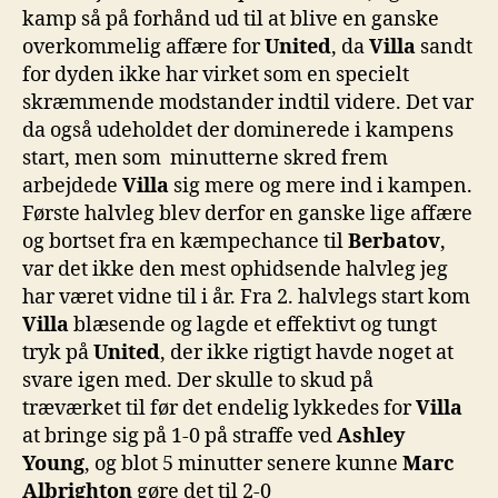
kamp så på forhånd ud til at blive en ganske
overkommelig affære for
United
, da
Villa
sandt
for dyden ikke har virket som en specielt
skræmmende modstander indtil videre. Det var
da også udeholdet der dominerede i kampens
start, men som minutterne skred frem
arbejdede
Villa
sig mere og mere ind i kampen.
Første halvleg blev derfor en ganske lige affære
og bortset fra en kæmpechance til
Berbatov
,
var det ikke den mest ophidsende halvleg jeg
har været vidne til i år. Fra 2. halvlegs start kom
Villa
blæsende og lagde et effektivt og tungt
tryk på
United
, der ikke rigtigt havde noget at
svare igen med. Der skulle to skud på
træværket til før det endelig lykkedes for
Villa
at bringe sig på 1-0 på straffe ved
Ashley
Young
, og blot 5 minutter senere kunne
Marc
Albrighton
gøre det til 2-0