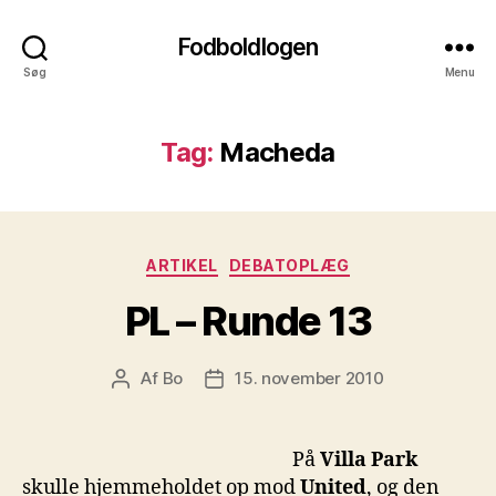
Fodboldlogen
Søg
Menu
Tag:
Macheda
Kategorier
ARTIKEL
DEBATOPLÆG
PL – Runde 13
Af
Bo
15. november 2010
Indlægsforfatter
Indlægsdato
På
Villa Park
skulle hjemmeholdet op mod
United
, og den