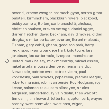
League,
Runde
arsenal
,
arsene wenger
,
asamoah gyan
,
4”
avram grant
,
balotelli
,
birmingham
,
blackburn rovers
,
blackpool
,
bobby zamora
,
Bolton
,
carlo ancelotti
,
chelsea
,
christian poulsen
,
craven cottage
,
daniel agger
,
darren fletcher
,
david beckham
,
david moyes
,
didier
drogba
,
dimitar berbatov
,
everton
,
florent malouda
,
Fulham
,
gary cahill
,
ghana
,
goodison park
,
harry
redknapp
,
ji-sung park
,
joe hart
,
kolo toure
,
lars
jakobsen
,
lee cattermole
,
liverpool
,
manchester
united
,
mark halsey
,
mick mccarthy
,
mikael essien
,
Tags
mikel arteta
,
moussa dembele
,
nemanja vidic
,
Newcastle
,
patrice evra
,
patrick vieira
,
paul
konchesky
,
paul scholes
,
pepe reina
,
premier league
,
roberto mancini
,
robin van persie
,
Roy Hodgson
,
roy
keane
,
salomon kalou
,
sam allardyce
,
sir alex
ferguson
,
sunderland
,
sylvain distin
,
theo walcott
,
tim cahill
,
tim howard
,
tottenham
,
upton park
,
wayne
rooney
,
west bromwich
,
west ham
,
wigan
,