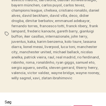
bayern münchen
,
carlos puyol
,
carlos tevez
,
champions league
,
chelsea
,
cristiano ronaldo
,
daniel
alves
,
david beckham
,
david villa
,
deco
,
didier
drogba
,
dimitar berbatov
,
emmanuel adebayor
,
fernando torres
,
francesco totti
,
franck ribery
,
frank
lampard
,
frederic kanoute
,
gareth barry
,
gianluigi
Tags
buffon
,
iker casillas
,
internazionale
,
john terry
,
juventus
,
kaka
,
karim benzema
,
kolo toure
,
lassana
diarra
,
lionel messi
,
liverpool
,
luca toni
,
manchester
city
,
manchester united
,
michael ballack
,
nicolas
anelka
,
patrick vieira
,
raul
,
real madrid
,
rio ferdinand
,
robinho
,
roma
,
ronaldinho
,
ryan giggs
,
samuel eto
,
sergio aguero
,
sevilla
,
steven gerrard
,
thierry henry
,
valencia
,
victor valdez
,
wayne bridge
,
wayne rooney
,
willy sagnol
,
xavi
,
zlatan ibrahimovic
Søg