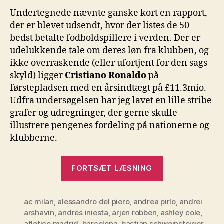
Undertegnede nævnte ganske kort en rapport,
der er blevet udsendt, hvor der listes de 50
bedst betalte fodboldspillere i verden. Der er
udelukkende tale om deres løn fra klubben, og
ikke overraskende (eller ufortjent for den sags
skyld) ligger
Cristiano Ronaldo
på
førstepladsen med en årsindtægt på £11.3mio.
Udfra undersøgelsen har jeg lavet en lille stribe
grafer og udregninger, der gerne skulle
illustrere pengenes fordeling på nationerne og
klubberne.
“Penge-
FORTSÆT LÆSNING
ligaen”
ac milan
,
alessandro del piero
,
andrea pirlo
,
andrei
arshavin
,
andres iniesta
,
arjen robben
,
ashley cole
,
atletico madrid
,
barcelona
,
bastian schweinsteiger
,