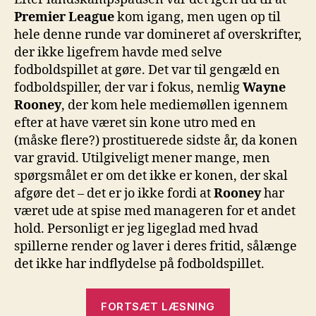
4
Premier League
kom igang, men ugen op til
hele denne runde var domineret af overskrifter,
der ikke ligefrem havde med selve
fodboldspillet at gøre. Det var til gengæld en
fodboldspiller, der var i fokus, nemlig
Wayne
Rooney
, der kom hele mediemøllen igennem
efter at have været sin kone utro med en
(måske flere?) prostituerede sidste år, da konen
var gravid. Utilgiveligt mener mange, men
spørgsmålet er om det ikke er konen, der skal
afgøre det – det er jo ikke fordi at
Rooney
har
været ude at spise med manageren for et andet
hold. Personligt er jeg ligeglad med hvad
spillerne render og laver i deres fritid, sålænge
det ikke har indflydelse på fodboldspillet.
“Premier
FORTSÆT LÆSNING