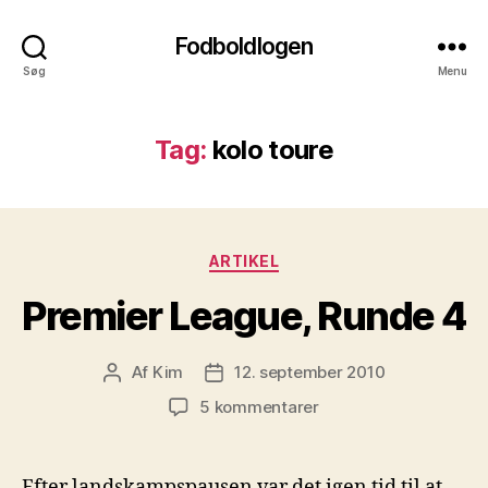
Fodboldlogen
Søg
Menu
Tag:
kolo toure
Kategorier
ARTIKEL
Premier League, Runde 4
Af
Kim
12. september 2010
Indlægsforfatter
Indlægsdato
til
5 kommentarer
Premier
League,
Runde
Efter landskampspausen var det igen tid til at