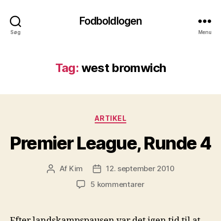
Fodboldlogen
Søg
Menu
Tag:
west bromwich
Kategorier
ARTIKEL
Premier League, Runde 4
Af
Kim
12. september 2010
Indlægsforfatter
Indlægsdato
til
5 kommentarer
Premier
League,
Runde
Efter landskampspausen var det igen tid til at