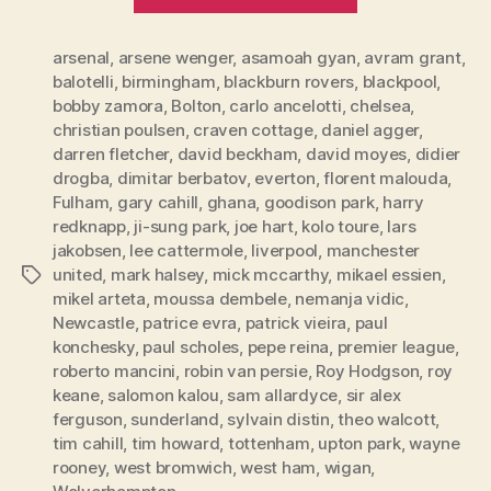
League,
Runde
arsenal
,
arsene wenger
,
asamoah gyan
,
4”
avram grant
,
balotelli
,
birmingham
,
blackburn rovers
,
blackpool
,
bobby zamora
,
Bolton
,
carlo ancelotti
,
chelsea
,
christian poulsen
,
craven cottage
,
daniel agger
,
darren fletcher
,
david beckham
,
david moyes
,
didier
drogba
,
dimitar berbatov
,
everton
,
florent malouda
,
Fulham
,
gary cahill
,
ghana
,
goodison park
,
harry
redknapp
,
ji-sung park
,
joe hart
,
kolo toure
,
lars
jakobsen
,
lee cattermole
,
liverpool
,
manchester
united
,
mark halsey
,
mick mccarthy
,
mikael essien
,
Tags
mikel arteta
,
moussa dembele
,
nemanja vidic
,
Newcastle
,
patrice evra
,
patrick vieira
,
paul
konchesky
,
paul scholes
,
pepe reina
,
premier league
,
roberto mancini
,
robin van persie
,
Roy Hodgson
,
roy
keane
,
salomon kalou
,
sam allardyce
,
sir alex
ferguson
,
sunderland
,
sylvain distin
,
theo walcott
,
tim cahill
,
tim howard
,
tottenham
,
upton park
,
wayne
rooney
,
west bromwich
,
west ham
,
wigan
,