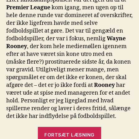
4
Premier League
kom igang, men ugen op til
hele denne runde var domineret af overskrifter,
der ikke ligefrem havde med selve
fodboldspillet at gøre. Det var til gengæld en
fodboldspiller, der var i fokus, nemlig
Wayne
Rooney
, der kom hele mediemøllen igennem
efter at have været sin kone utro med en
(måske flere?) prostituerede sidste år, da konen
var gravid. Utilgiveligt mener mange, men
spørgsmålet er om det ikke er konen, der skal
afgøre det – det er jo ikke fordi at
Rooney
har
været ude at spise med manageren for et andet
hold. Personligt er jeg ligeglad med hvad
spillerne render og laver i deres fritid, sålænge
det ikke har indflydelse på fodboldspillet.
“Premier
FORTSÆT LÆSNING