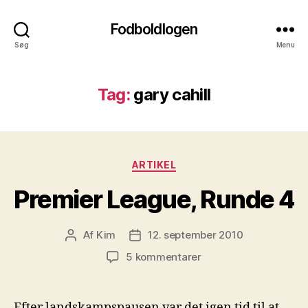
Fodboldlogen
Søg
Menu
Tag:
gary cahill
Kategorier
ARTIKEL
Premier League, Runde 4
Af
Kim
12. september 2010
Indlægsforfatter
Indlægsdato
til
5 kommentarer
Premier
League,
Runde
Efter landskampspausen var det igen tid til at