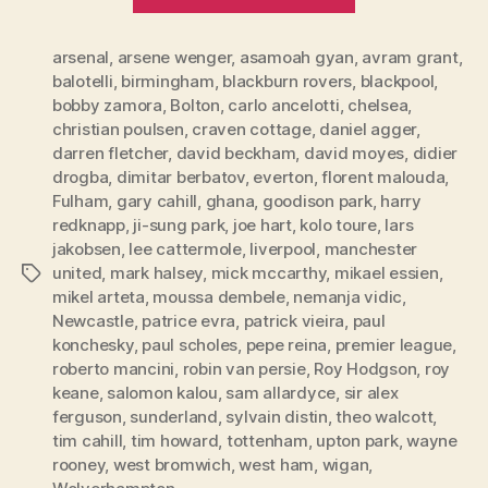
League,
Runde
arsenal
,
arsene wenger
,
asamoah gyan
,
4”
avram grant
,
balotelli
,
birmingham
,
blackburn rovers
,
blackpool
,
bobby zamora
,
Bolton
,
carlo ancelotti
,
chelsea
,
christian poulsen
,
craven cottage
,
daniel agger
,
darren fletcher
,
david beckham
,
david moyes
,
didier
drogba
,
dimitar berbatov
,
everton
,
florent malouda
,
Fulham
,
gary cahill
,
ghana
,
goodison park
,
harry
redknapp
,
ji-sung park
,
joe hart
,
kolo toure
,
lars
jakobsen
,
lee cattermole
,
liverpool
,
manchester
united
,
mark halsey
,
mick mccarthy
,
mikael essien
,
Tags
mikel arteta
,
moussa dembele
,
nemanja vidic
,
Newcastle
,
patrice evra
,
patrick vieira
,
paul
konchesky
,
paul scholes
,
pepe reina
,
premier league
,
roberto mancini
,
robin van persie
,
Roy Hodgson
,
roy
keane
,
salomon kalou
,
sam allardyce
,
sir alex
ferguson
,
sunderland
,
sylvain distin
,
theo walcott
,
tim cahill
,
tim howard
,
tottenham
,
upton park
,
wayne
rooney
,
west bromwich
,
west ham
,
wigan
,