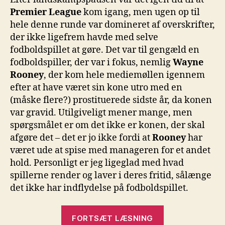
4
Premier League
kom igang, men ugen op til
hele denne runde var domineret af overskrifter,
der ikke ligefrem havde med selve
fodboldspillet at gøre. Det var til gengæld en
fodboldspiller, der var i fokus, nemlig
Wayne
Rooney
, der kom hele mediemøllen igennem
efter at have været sin kone utro med en
(måske flere?) prostituerede sidste år, da konen
var gravid. Utilgiveligt mener mange, men
spørgsmålet er om det ikke er konen, der skal
afgøre det – det er jo ikke fordi at
Rooney
har
været ude at spise med manageren for et andet
hold. Personligt er jeg ligeglad med hvad
spillerne render og laver i deres fritid, sålænge
det ikke har indflydelse på fodboldspillet.
“Premier
FORTSÆT LÆSNING