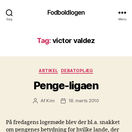
Fodboldlogen
Søg
Menu
Tag:
victor valdez
Kategorier
ARTIKEL
DEBATOPLÆG
Penge-ligaen
Af
Kim
18. marts 2010
Indlægsforfatter
Indlægsdato
På fredagens logemøde blev der bl.a. snakket
om pengenes betydning for hvilke lande, der