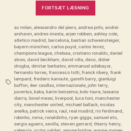
“Penge-
FORTSÆT LÆSNING
ligaen”
ac milan
,
alessandro del piero
,
andrea pirlo
,
andrei
arshavin
,
andres iniesta
,
arjen robben
,
ashley cole
,
atletico madrid
,
barcelona
,
bastian schweinsteiger
,
bayern münchen
,
carlos puyol
,
carlos tevez
,
champions league
,
chelsea
,
cristiano ronaldo
,
daniel
alves
,
david beckham
,
david villa
,
deco
,
didier
drogba
,
dimitar berbatov
,
emmanuel adebayor
,
fernando torres
,
francesco totti
,
franck ribery
,
frank
lampard
,
frederic kanoute
,
gareth barry
,
gianluigi
Tags
buffon
,
iker casillas
,
internazionale
,
john terry
,
juventus
,
kaka
,
karim benzema
,
kolo toure
,
lassana
diarra
,
lionel messi
,
liverpool
,
luca toni
,
manchester
city
,
manchester united
,
michael ballack
,
nicolas
anelka
,
patrick vieira
,
raul
,
real madrid
,
rio ferdinand
,
robinho
,
roma
,
ronaldinho
,
ryan giggs
,
samuel eto
,
sergio aguero
,
sevilla
,
steven gerrard
,
thierry henry
,
valencia
,
victor valdez
,
wayne bridge
,
wayne rooney
,