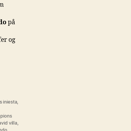
om
do
på
fer og
 iniesta
,
pions
vid villa
,
ndo