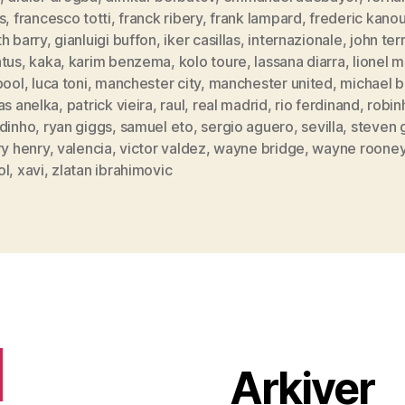
s
,
francesco totti
,
franck ribery
,
frank lampard
,
frederic kano
h barry
,
gianluigi buffon
,
iker casillas
,
internazionale
,
john ter
ntus
,
kaka
,
karim benzema
,
kolo toure
,
lassana diarra
,
lionel m
pool
,
luca toni
,
manchester city
,
manchester united
,
michael b
as anelka
,
patrick vieira
,
raul
,
real madrid
,
rio ferdinand
,
robin
ldinho
,
ryan giggs
,
samuel eto
,
sergio aguero
,
sevilla
,
steven 
ry henry
,
valencia
,
victor valdez
,
wayne bridge
,
wayne roone
ol
,
xavi
,
zlatan ibrahimovic
Arkiver