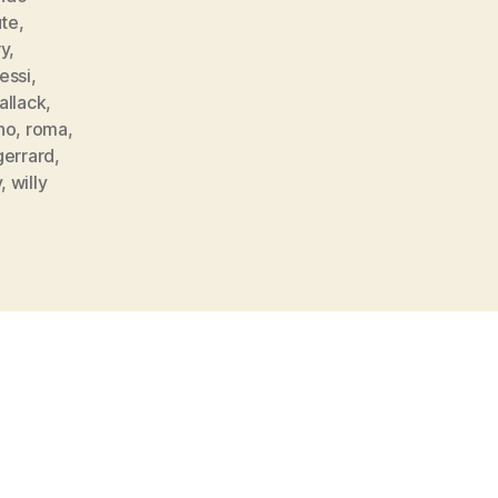
ute
,
ry
,
essi
,
allack
,
ho
,
roma
,
gerrard
,
y
,
willy