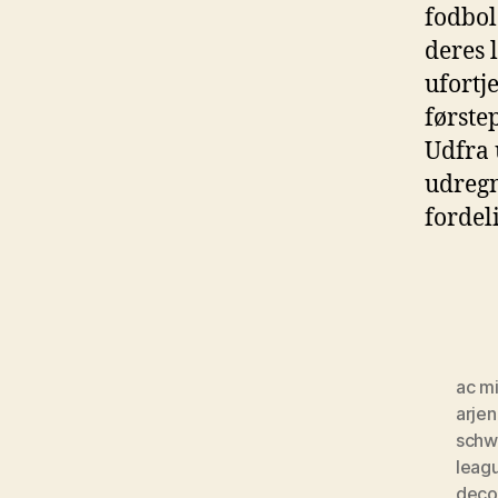
fodbol
deres 
ufortj
første
Udfra 
udregn
fordel
ac mi
arje
schw
leag
deco