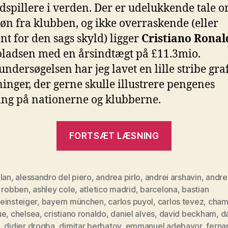
dspillere i verden. Der er udelukkende tale 
løn fra klubben, og ikke overraskende (eller
ent for den sags skyld) ligger
Cristiano Ronal
pladsen med en årsindtægt på £11.3mio.
undersøgelsen har jeg lavet en lille stribe gra
inger, der gerne skulle illustrere pengenes
ing på nationerne og klubberne.
“Penge-
FORTSÆT LÆSNING
ligaen”
lan
,
alessandro del piero
,
andrea pirlo
,
andrei arshavin
,
andres
n robben
,
ashley cole
,
atletico madrid
,
barcelona
,
bastian
einsteiger
,
bayern münchen
,
carlos puyol
,
carlos tevez
,
cham
ue
,
chelsea
,
cristiano ronaldo
,
daniel alves
,
david beckham
,
da
,
didier drogba
,
dimitar berbatov
,
emmanuel adebayor
,
ferna