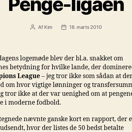
Penge-ligaen
Af
Kim
18. marts 2010
Indlægsforfatter
Indlægsdato
dagens logemøde blev der bl.a. snakket om
es betydning for hvilke lande, der dominere
ions League
– jeg tror ikke som sådan at de
d om hvor vigtige lønninger og transfersumm
g tror ikke at der var uenighed om at pengen
le i moderne fodbold.
egnede nævnte ganske kort en rapport, der e
 udsendt, hvor der listes de 50 bedst betalte