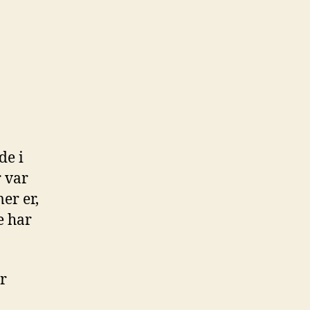
de i
r var
er er,
e har
r