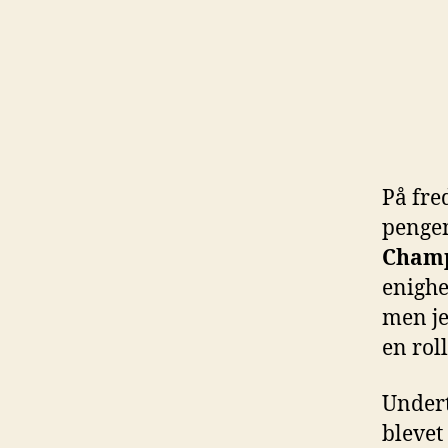
På fre
pengen
Champ
enighe
men je
en rol
Undert
blevet