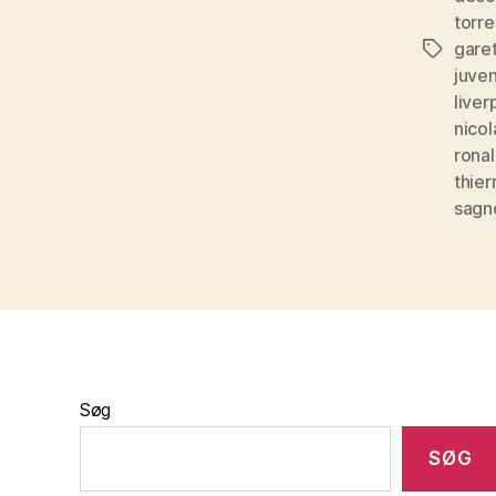
torre
garet
Tags
juve
liver
nicol
rona
thier
sagn
Søg
SØG