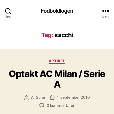
Fodboldlogen
Søg
Menu
Tag:
sacchi
Kategorier
ARTIKEL
Optakt AC Milan / Serie
A
Af
Sune
1. september 2010
Indlægsforfatter
Indlægsdato
til
3 kommentarer
Optakt