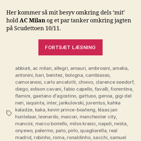
AC
Milan
Her kommer så mit besyv omkring dels ‘mit’
/
hold
AC Milan
og et par tanker omkring jagten
Serie
på Scudettoen 10/11.
A
“Optakt
FORTSÆT LÆSNING
AC
Milan
abbiati
,
ac milan
,
allegri
,
amauri
,
ambrosini
/
,
amelia
,
antonini
,
bari
,
benitez
,
bologna
,
cambiasso
,
Serie
camoranesi
,
carlo ancelotti
,
chievo
,
clarence seedorf
,
A”
diego
,
edison cavani
,
fabio capello
,
favalli
,
fiorentina
,
flamini
,
gaetano d'agostino
,
gattuso
,
genoa
,
gigi del
neri
,
iaquinta
,
inter
,
jankulovski
,
juventus
,
kahka
kaladze
,
kaka
,
kevin prince-boateng
,
klaas jan
Tags
huntelaar
,
leonardo
,
maicon
,
manchester city
,
mancini
,
marco boriello
,
milos krasic
,
napoli
,
nesta
,
onyewo
,
palermo
,
pato
,
pirlo
,
quagliarella
,
real
madrid
,
robinho
,
roma
,
ronaldinho
,
sacchi
,
samuel