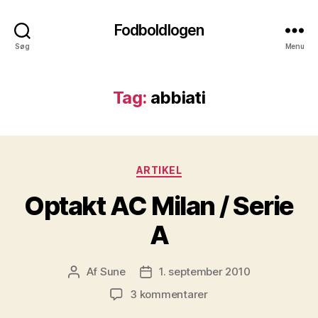
Fodboldlogen
Søg
Menu
Tag:
abbiati
Kategorier
ARTIKEL
Optakt AC Milan / Serie
A
Af
Sune
1. september 2010
Indlægsforfatter
Indlægsdato
til
3 kommentarer
Optakt