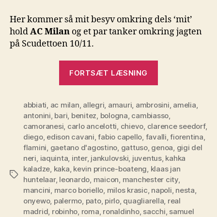
AC
Milan
Her kommer så mit besyv omkring dels ‘mit’
/
hold
AC Milan
og et par tanker omkring jagten
Serie
på Scudettoen 10/11.
A
“Optakt
FORTSÆT LÆSNING
AC
Milan
abbiati
,
ac milan
,
allegri
,
amauri
,
ambrosini
/
,
amelia
,
antonini
,
bari
,
benitez
,
bologna
,
cambiasso
,
Serie
camoranesi
,
carlo ancelotti
,
chievo
,
clarence seedorf
,
A”
diego
,
edison cavani
,
fabio capello
,
favalli
,
fiorentina
,
flamini
,
gaetano d'agostino
,
gattuso
,
genoa
,
gigi del
neri
,
iaquinta
,
inter
,
jankulovski
,
juventus
,
kahka
kaladze
,
kaka
,
kevin prince-boateng
,
klaas jan
Tags
huntelaar
,
leonardo
,
maicon
,
manchester city
,
mancini
,
marco boriello
,
milos krasic
,
napoli
,
nesta
,
onyewo
,
palermo
,
pato
,
pirlo
,
quagliarella
,
real
madrid
,
robinho
,
roma
,
ronaldinho
,
sacchi
,
samuel