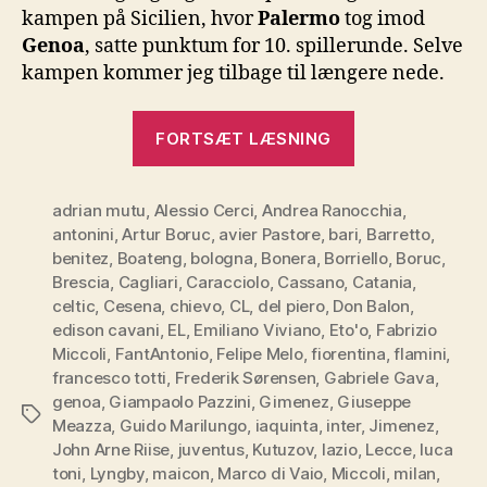
kampen på Sicilien, hvor
Palermo
tog imod
Genoa
, satte punktum for 10. spillerunde. Selve
kampen kommer jeg tilbage til længere nede.
“Serie
FORTSÆT LÆSNING
A
–
adrian mutu
,
Alessio Cerci
,
Andrea Ranocchia
10.
,
antonini
,
Artur Boruc
,
avier Pastore
,
bari
,
Barretto
,
runde”
benitez
,
Boateng
,
bologna
,
Bonera
,
Borriello
,
Boruc
,
Brescia
,
Cagliari
,
Caracciolo
,
Cassano
,
Catania
,
celtic
,
Cesena
,
chievo
,
CL
,
del piero
,
Don Balon
,
edison cavani
,
EL
,
Emiliano Viviano
,
Eto'o
,
Fabrizio
Miccoli
,
FantAntonio
,
Felipe Melo
,
fiorentina
,
flamini
,
francesco totti
,
Frederik Sørensen
,
Gabriele Gava
,
genoa
,
Giampaolo Pazzini
,
Gimenez
,
Giuseppe
Tags
Meazza
,
Guido Marilungo
,
iaquinta
,
inter
,
Jimenez
,
John Arne Riise
,
juventus
,
Kutuzov
,
lazio
,
Lecce
,
luca
toni
,
Lyngby
,
maicon
,
Marco di Vaio
,
Miccoli
,
milan
,