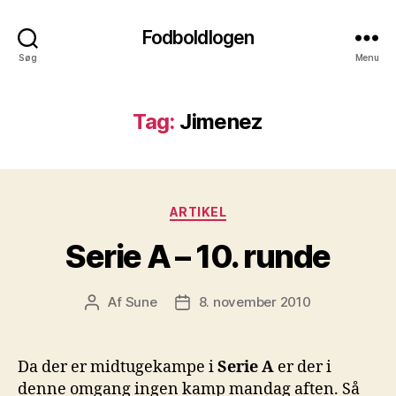
Fodboldlogen
Søg
Menu
Tag:
Jimenez
Kategorier
ARTIKEL
Serie A – 10. runde
Af
Sune
8. november 2010
Indlægsforfatter
Indlægsdato
Da der er midtugekampe i
Serie A
er der i
denne omgang ingen kamp mandag aften. Så