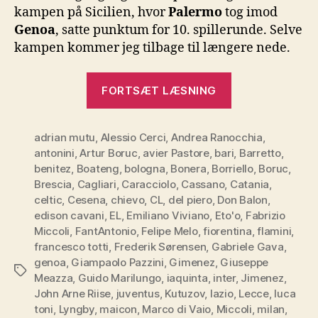
kampen på Sicilien, hvor
Palermo
tog imod
Genoa
, satte punktum for 10. spillerunde. Selve
kampen kommer jeg tilbage til længere nede.
“Serie
FORTSÆT LÆSNING
A
–
adrian mutu
,
Alessio Cerci
,
Andrea Ranocchia
10.
,
antonini
,
Artur Boruc
,
avier Pastore
,
bari
,
Barretto
,
runde”
benitez
,
Boateng
,
bologna
,
Bonera
,
Borriello
,
Boruc
,
Brescia
,
Cagliari
,
Caracciolo
,
Cassano
,
Catania
,
celtic
,
Cesena
,
chievo
,
CL
,
del piero
,
Don Balon
,
edison cavani
,
EL
,
Emiliano Viviano
,
Eto'o
,
Fabrizio
Miccoli
,
FantAntonio
,
Felipe Melo
,
fiorentina
,
flamini
,
francesco totti
,
Frederik Sørensen
,
Gabriele Gava
,
genoa
,
Giampaolo Pazzini
,
Gimenez
,
Giuseppe
Tags
Meazza
,
Guido Marilungo
,
iaquinta
,
inter
,
Jimenez
,
John Arne Riise
,
juventus
,
Kutuzov
,
lazio
,
Lecce
,
luca
toni
,
Lyngby
,
maicon
,
Marco di Vaio
,
Miccoli
,
milan
,