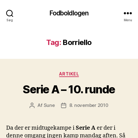
Fodboldlogen
Søg
Menu
Tag:
Borriello
Kategorier
ARTIKEL
Serie A – 10. runde
Af
Sune
8. november 2010
Indlægsforfatter
Indlægsdato
Da der er midtugekampe i
Serie A
er der i
denne omgang ingen kamp mandag aften. Så