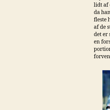
lidt a
da han
fleste
af de 
det er
en for
portio
forven