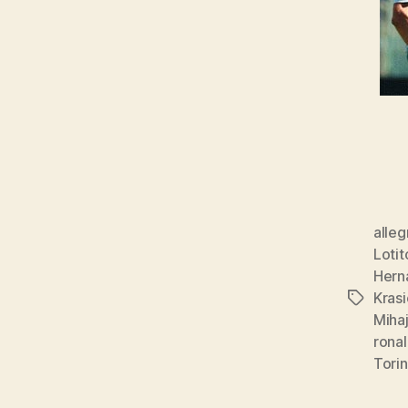
alleg
Lotit
Hern
Krasi
Tags
Mihaj
rona
Tori