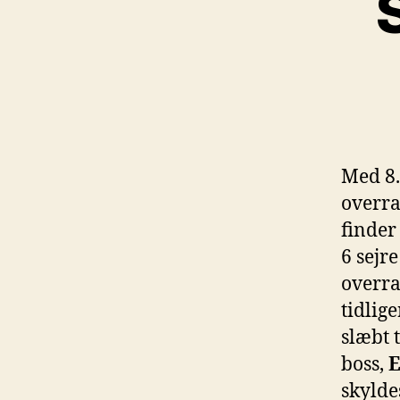
Med 8.
overra
finder
6 sejre
overra
tidlig
slæbt 
boss,
E
skylde