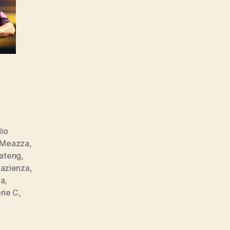
io
 Meazza
,
oateng
,
Pazienza
,
a
,
rie C
,