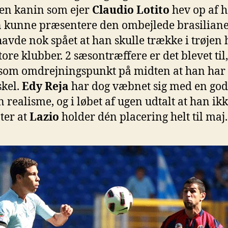
f en kanin som ejer
Claudio Lotito
hev op af h
 kunne præsentere den ombejlede brasiliane
 havde nok spået at han skulle trække i trøjen 
store klubber. 2 sæsontræffere er det blevet ti
 som omdrejningspunkt på midten at han har 
skel.
Edy Reja
har dog væbnet sig med en god
n realisme, og i løbet af ugen udtalt at han ik
ter at
Lazio
holder dén placering helt til maj.