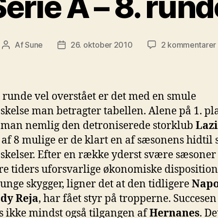
Serie A – 8. rund
t
Af
Sune
26. oktober 2010
2 kommentarer
Indlægsforfatter
Indlægsdato
 runde vel overstået er det med en smule
skelse man betragter tabellen. Alene på 1. p
 man nemlig den detroniserede storklub
Laz
 af 8 mulige er de klart en af sæsonens hidtil 
skelser. Efter en række yderst svære sæsoner
ere tiders uforsvarlige økonomiske dispositio
tunge skygger, ligner det at den tidligere
Napo
dy Reja
, har fået styr på tropperne. Succesen
s ikke mindst også tilgangen af
Hernanes
. De