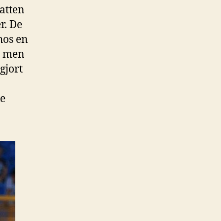
atten
r. De
hos en
l, men
gjort
ke