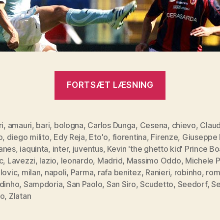
“Serie
FORTSÆT LÆSNING
A
–
8.
ri
,
amauri
,
bari
,
bologna
,
Carlos Dunga
,
Cesena
,
chievo
,
Claud
o
,
diego milito
,
Edy Reja
,
Eto'o
,
fiorentina
,
Firenze
,
Giuseppe
runde”
anes
,
iaquinta
,
inter
,
juventus
,
Kevin 'the ghetto kid' Prince B
c
,
Lavezzi
,
lazio
,
leonardo
,
Madrid
,
Massimo Oddo
,
Michele 
lovic
,
milan
,
napoli
,
Parma
,
rafa benitez
,
Ranieri
,
robinho
,
rom
ldinho
,
Sampdoria
,
San Paolo
,
San Siro
,
Scudetto
,
Seedorf
,
Se
no
,
Zlatan