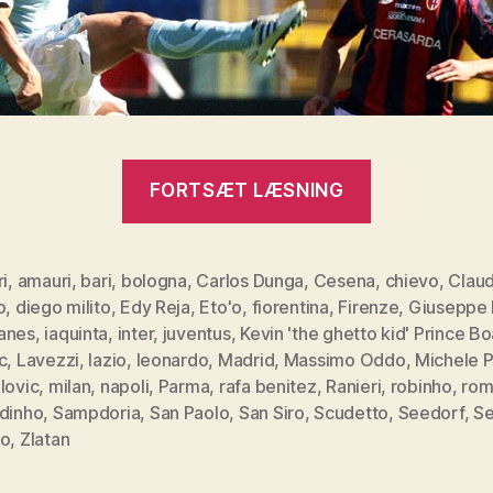
“Serie
FORTSÆT LÆSNING
A
–
8.
ri
,
amauri
,
bari
,
bologna
,
Carlos Dunga
,
Cesena
,
chievo
,
Claud
o
,
diego milito
,
Edy Reja
,
Eto'o
,
fiorentina
,
Firenze
,
Giuseppe
runde”
anes
,
iaquinta
,
inter
,
juventus
,
Kevin 'the ghetto kid' Prince B
c
,
Lavezzi
,
lazio
,
leonardo
,
Madrid
,
Massimo Oddo
,
Michele 
lovic
,
milan
,
napoli
,
Parma
,
rafa benitez
,
Ranieri
,
robinho
,
rom
ldinho
,
Sampdoria
,
San Paolo
,
San Siro
,
Scudetto
,
Seedorf
,
Se
no
,
Zlatan