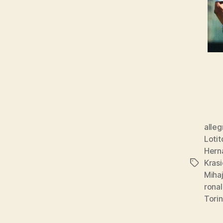
alleg
Lotit
Hern
Krasi
Tags
Mihaj
rona
Tori