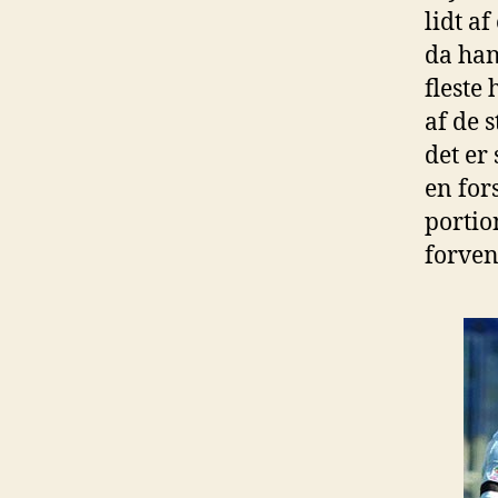
lidt a
da han
fleste
af de 
det er
en for
portio
forven