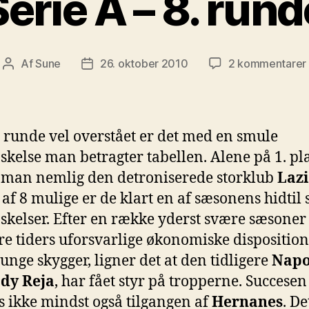
Serie A – 8. rund
t
Af
Sune
26. oktober 2010
2 kommentarer
Indlægsforfatter
Indlægsdato
 runde vel overstået er det med en smule
skelse man betragter tabellen. Alene på 1. p
 man nemlig den detroniserede storklub
Laz
 af 8 mulige er de klart en af sæsonens hidtil 
skelser. Efter en række yderst svære sæsoner
ere tiders uforsvarlige økonomiske dispositio
tunge skygger, ligner det at den tidligere
Napo
dy Reja
, har fået styr på tropperne. Succesen
s ikke mindst også tilgangen af
Hernanes
. De