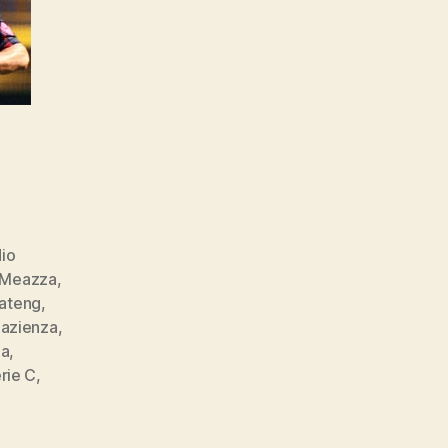
io
 Meazza
,
oateng
,
Pazienza
,
a
,
rie C
,