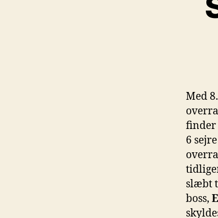
Med 8.
overra
finder
6 sejre
overra
tidlig
slæbt 
boss,
E
skylde