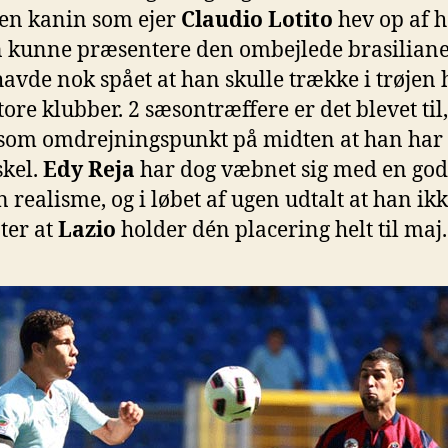
f en kanin som ejer
Claudio Lotito
hev op af h
 kunne præsentere den ombejlede brasiliane
 havde nok spået at han skulle trække i trøjen 
store klubber. 2 sæsontræffere er det blevet ti
 som omdrejningspunkt på midten at han har 
skel.
Edy Reja
har dog væbnet sig med en god
n realisme, og i løbet af ugen udtalt at han ik
ter at
Lazio
holder dén placering helt til maj.