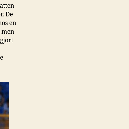
atten
r. De
hos en
l, men
gjort
ke