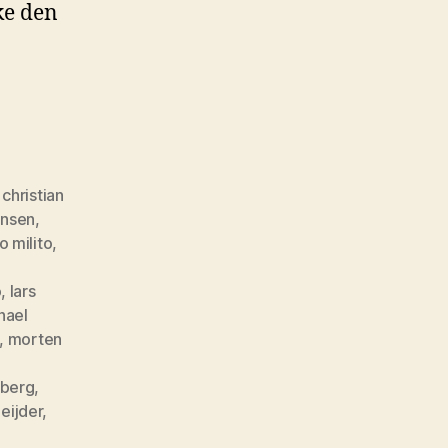
ke den
,
christian
ensen
,
gens
o milito
,
ser”
o
,
lars
hael
,
morten
nberg
,
eijder
,