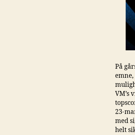
På går
emne, 
muligh
VM’s v
topsco
23-ma
med si
helt s