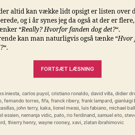
der altid kan vække lidt opsigt er listen over 
rede, og i år synes jeg da også at der er flere
ænker “
Really? Hvorfor fanden dog det?
“.
rende kan man naturligvis også tænke “
Hvor 
X?
“.
“Verdens
FORTSÆT LÆSNING
bedste
spiller”
s iniesta
,
carlos puyol
,
cristiano ronaldo
,
david villa
,
didier d
o
,
fernando torres
,
fifa
,
franck ribery
,
frank lampard
,
gianluigi
casillas
,
john terry
,
kaka
,
lionel messi
,
luis fabiano
,
michael bal
el essien
,
nemanja vidic
,
pato
,
rio ferdinand
,
samuel eto
,
stev
ard
,
thierry henry
,
wayne rooney
,
xavi
,
zlatan ibrahimovic