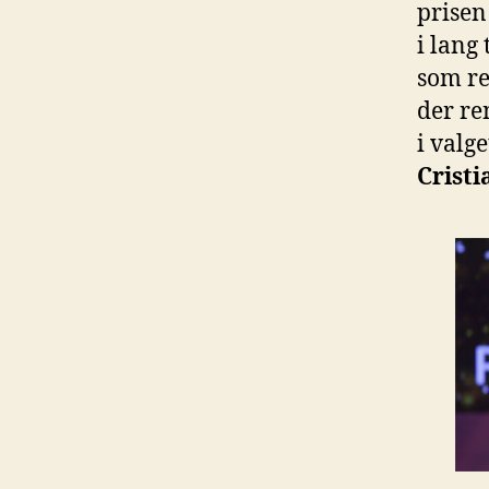
prisen
i lang
som re
der ren
i valge
Crist