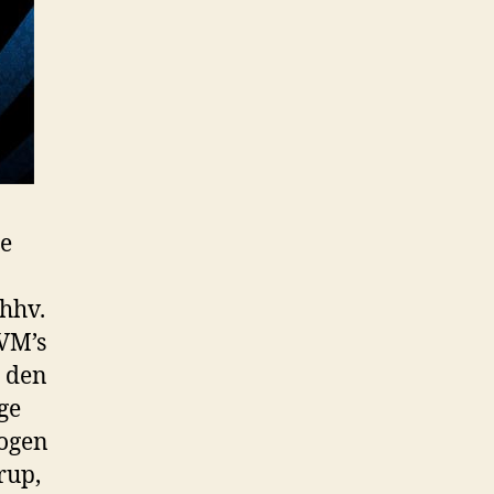
de
hhv.
 VM’s
å den
ge
logen
rup,