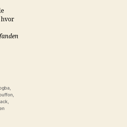
de
, hvor
fanden
rogba
,
 buffon
,
lack
,
en