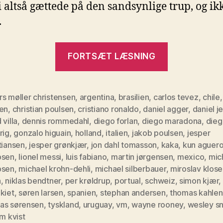
 altså gættede på den sandsynlige trup, og ik
.
“VM
FORTSÆT LÆSNING
i
Sydafrika
–
s møller christensen
,
argentina
,
brasilien
,
carlos tevez
,
chile
sen
,
christian poulsen
,
cristiano ronaldo
,
daniel agger
,
daniel j
Fodboldlo
 villa
,
dennis rommedahl
,
diego forlan
,
diego maradona
,
dieg
forudsigel
rig
,
gonzalo higuain
,
holland
,
italien
,
jakob poulsen
,
jesper
tiansen
,
jesper grønkjær
,
jon dahl tomasson
,
kaka
,
kun aguer
bsen
,
lionel messi
,
luis fabiano
,
martin jørgensen
,
mexico
,
mic
bsen
,
michael krohn-dehli
,
michael silberbauer
,
miroslav klose
n
,
niklas bendtner
,
per krøldrup
,
portual
,
schweiz
,
simon kjær
,
kiet
,
søren larsen
,
spanien
,
stephan andersen
,
thomas kahle
as sørensen
,
tyskland
,
uruguay
,
vm
,
wayne rooney
,
wesley sn
am kvist