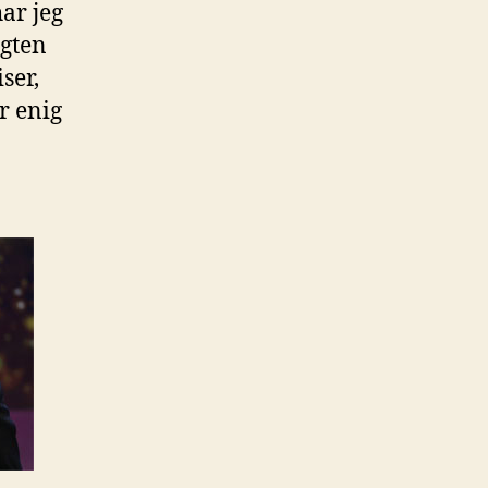
har jeg
ægten
ser,
er enig