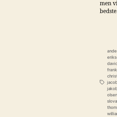
men vi
bedste
ander
erik
david
frank
chris
jaco
Tags
jako
olse
slova
thom
willi