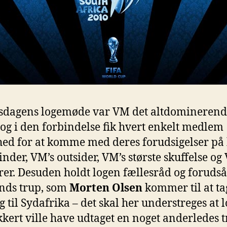
sdagens logemøde var VM det altdomineren
og i den forbindelse fik hvert enkelt medlem
ed for at komme med deres forudsigelser på 
inder, VM’s outsider, VM’s største skuffelse og
rer. Desuden holdt logen fællesråd og foruds
nds trup, som
Morten Olsen
kommer til at ta
g til Sydafrika – det skal her understreges at 
ikkert ville have udtaget en noget anderledes t