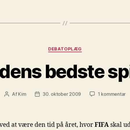
Kategorier
DEBATOPLÆG
dens bedste spi
til
Af
Kim
30. oktober 2009
1 kommentar
Indlægsforfatter
Indlægsdato
V
b
sp
 ved at være den tid på året, hvor
FIFA
skal u