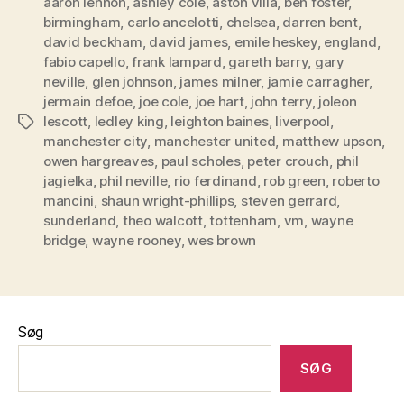
aaron lennon
,
ashley cole
,
aston villa
,
ben foster
knust
,
birmingham
,
carlo ancelotti
,
chelsea
,
darren bent
,
af
david beckham
,
david james
,
emile heskey
,
england
,
skader,
fabio capello
,
frank lampard
,
gareth barry
,
gary
dårlig
neville
,
glen johnson
,
james milner
,
jamie carragher
,
form
jermain defoe
,
joe cole
,
joe hart
,
john terry
,
joleon
lescott
,
ledley king
,
leighton baines
,
liverpool
,
Tags
og
manchester city
,
manchester united
,
matthew upson
,
John
owen hargreaves
,
paul scholes
,
peter crouch
,
phil
Terry”
jagielka
,
phil neville
,
rio ferdinand
,
rob green
,
roberto
mancini
,
shaun wright-phillips
,
steven gerrard
,
sunderland
,
theo walcott
,
tottenham
,
vm
,
wayne
bridge
,
wayne rooney
,
wes brown
Søg
SØG