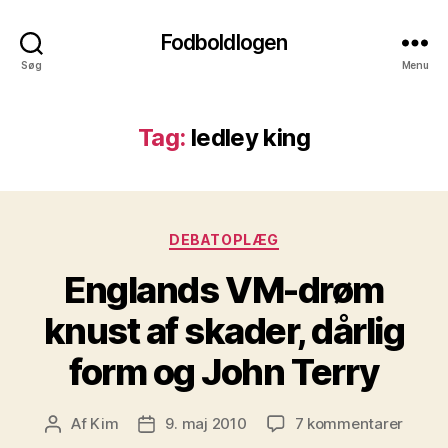
Fodboldlogen
Søg
Menu
Tag:
ledley king
Kategorier
DEBATOPLÆG
Englands VM-drøm
knust af skader, dårlig
form og John Terry
til
Af
Kim
9. maj 2010
7 kommentarer
Indlægsforfatter
Indlægsdato
Engla