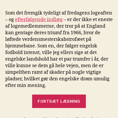
VM-
drøm
Som det fremgik tydeligt af fredagens logeaften
knust
– og
efterfølgende indlæg
– er der ikke et eneste
af
af logemedlemmerne, der tror på at England
skader
kan gentage deres triumf fra 1966, hvor de
dårlig
løftede verdensmesterskabstrofæet på
form
hjemmebane. Som en, der følger engelsk
og
John
fodbold intenst, ville jeg ellers sige at det
Terry
engelske landshold har et par trumfer i år, der
ville kunne se dem gå hele vejen, men de er
simpelthen ramt af skader på nogle vigtige
pladser, hvilket gør den engelske drøm umulig
efter min mening.
“Englands
FORTSÆT LÆSNING
VM-
drøm