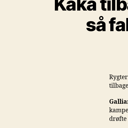
Kaká tilb
så f
Rygte
tilbag
Gallia
kampe
drøfte