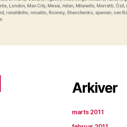
Og
ente
,
London
,
Man City
,
Messi
,
milan
,
Milanello
,
Morratti
,
Özil
,
vil
id
,
ronaldinho
,
ronaldo
,
Rooney
,
Shevchenko
,
spanien
,
van B
han
n
i
så
fald
være
en
gevinst…?”
Arkiver
marts 2011
februar 2011