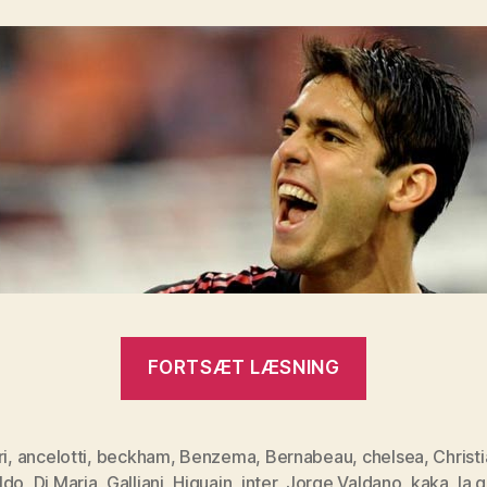
“Kaká
FORTSÆT LÆSNING
tilbage
til
Milan?
ri
,
ancelotti
,
beckham
,
Benzema
,
Bernabeau
,
chelsea
,
Christ
ldo
,
Di Maria
,
Galliani
,
Higuain
,
inter
,
Jorge Valdano
,
kaka
,
la 