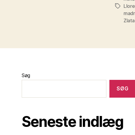
Llor
Tags
madr
Zlata
Søg
SØG
Seneste indlæg