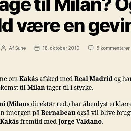
age til Milan? Og
ald være en gevi
t
Af
Sune
18. oktober 2010
5 kommentarer
Indlægsforfatter
Indlægsdato
t
rne om
Kakás
afsked med
Real Madrid
og ha
ekomst til
Milan
tager til i styrke.
ni
(
Milans
direktør red.) har åbenlyst erklære
i
n imorgen på
Bernabeau
også vil blive brugt 
Kakás
fremtid med
Jorge Valdano
.